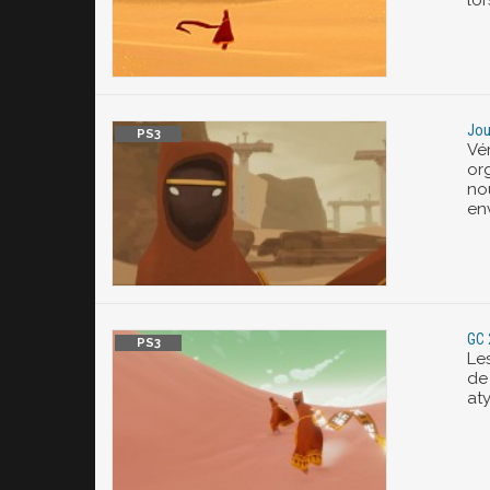
lo
Jou
Vé
org
no
en
GC 
Le
de
at