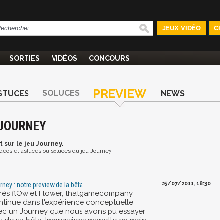
JEUX VIDÉO
C
SORTIES
VIDÉOS
CONCOURS
PREVIEW
SOLUCES
STUCES
NEWS
 JOURNEY
t
sur le jeu Journey.
vidéos et astuces ou soluces du jeu Journey
25/07/2011, 18:30
rney : notre preview de la bêta
rès flOw et Flower, thatgamecompany
ntinue dans l'expérience conceptuelle
ec un Journey que nous avons pu essayer