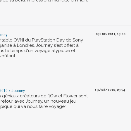
rs de sa bêta. Impressions manette en main.
03/02/2011, 13:00
rney
ritable OVNI du PlayStation Day de Sony
anisé à Londres, Journey s'est offert à
us le temps d'un voyage atypique et
voûtant.
19/08/2010, 23:54
2010 > Journey
s géniaux créateurs de flOw et Flower sont
 retour avec Journey, un nouveau jeu
ypique qui va nous faire voyager.