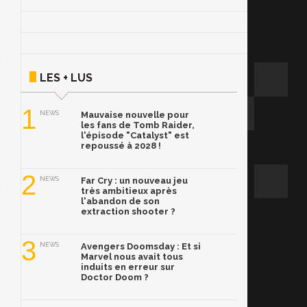
LES + LUS
1
NEWS
Mauvaise nouvelle pour
les fans de Tomb Raider,
l'épisode "Catalyst" est
repoussé à 2028 !
2
NEWS
Far Cry : un nouveau jeu
très ambitieux après
l'abandon de son
extraction shooter ?
3
NEWS
Avengers Doomsday : Et si
Marvel nous avait tous
induits en erreur sur
Doctor Doom ?