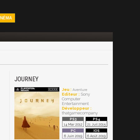
INÉMA
JOURNEY
Jeu :
Aventure
Editeur :
Sony
Computer
Entertainment
Développeur :
thatgamecompany
14 Mar 2012
21 Juil 2015
6 Juin 2019
6 Août 2019