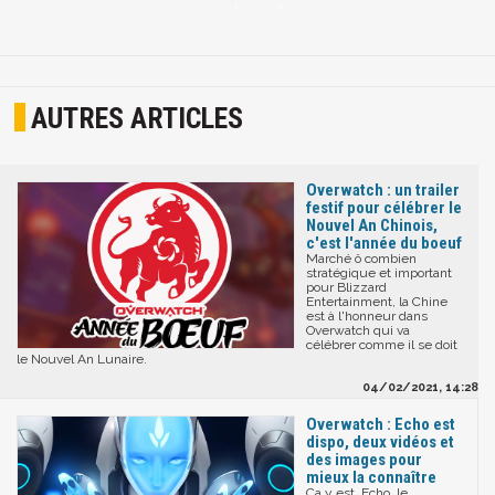
AUTRES ARTICLES
Overwatch : un trailer
festif pour célébrer le
Nouvel An Chinois,
c'est l'année du boeuf
Marché ô combien
stratégique et important
pour Blizzard
Entertainment, la Chine
est à l'honneur dans
Overwatch qui va
célébrer comme il se doit
le Nouvel An Lunaire.
04/02/2021, 14:28
Overwatch : Echo est
dispo, deux vidéos et
des images pour
mieux la connaître
Ça y est, Echo, le