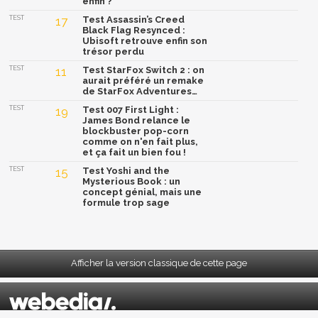
enfin ?
TEST
17
Test Assassin’s Creed
Black Flag Resynced :
Ubisoft retrouve enfin son
trésor perdu
TEST
11
Test StarFox Switch 2 : on
aurait préféré un remake
de StarFox Adventures…
TEST
19
Test 007 First Light :
James Bond relance le
blockbuster pop-corn
comme on n'en fait plus,
et ça fait un bien fou !
TEST
15
Test Yoshi and the
Mysterious Book : un
concept génial, mais une
formule trop sage
Afficher la version classique de cette page