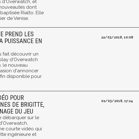
s d'Overwatch, et
 nouveautés dont
baptisée Rialto. Elle
ier de Venise.
TE PREND LES
22/03/2018, 10:08
A PUISSANCE EN
s fait découvrir un
play d'Overwatch
te, le nouveau
casion d'annoncer
fin disponible pour
DÉO POUR
02/03/2018, 17:24
NES DE BRIGITTE,
NAGE DU JEU
de débarquer sur le
d'Overwatch,
une courte vidéo qui
tte ingénieure et