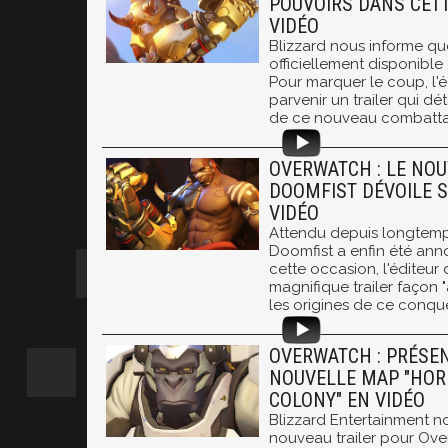
POUVOIRS DANS CET
VIDÉO
Blizzard nous informe qu
officiellement disponibl
Pour marquer le coup, l'é
parvenir un trailer qui dé
de ce nouveau combatta
OVERWATCH : LE NO
DOOMFIST DÉVOILE S
VIDÉO
Attendu depuis longtemps
Doomfist a enfin été ann
cette occasion, l'éditeur
magnifique trailer façon 
les origines de ce conqué
OVERWATCH : PRÉSEN
NOUVELLE MAP "HOR
COLONY" EN VIDÉO
Blizzard Entertainment n
nouveau trailer pour Ov