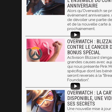
L'ENSEMBLE DU CON
ANNIVERSAIRE
Alors qu'Overwatch se pr
événement anniversaire, 
de dévoiler une partie d
et de la nouvelle carte à 
prochainement.
OVERWATCH : BLIZZA
CONTRE LE CANCER D
BONUS SPÉCIAL
Activision Blizzard s'eng
grandes causes avec aujo
qui nous présente Pink Me
spécifique dont les béné
seront reversés à la "Br
Foundation".
OVERWATCH : LA CART
DISPONIBLE, UNE VI
SES SECRETS
Une nouvelle mise à jour 