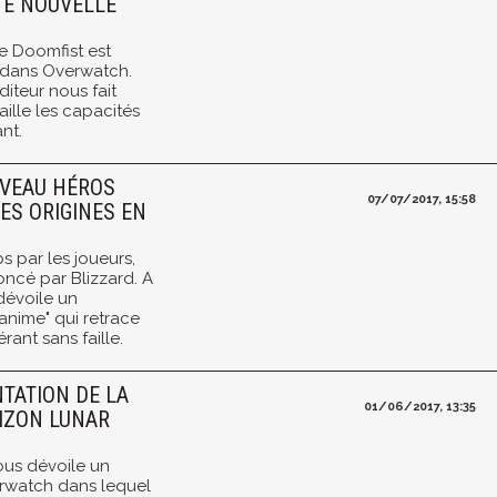
TE NOUVELLE
e Doomfist est
e dans Overwatch.
diteur nous fait
taille les capacités
nt.
UVEAU HÉROS
07/07/2017, 15:58
ES ORIGINES EN
 par les joueurs,
oncé par Blizzard. A
 dévoile un
"anime" qui retrace
rant sans faille.
TATION DE LA
01/06/2017, 13:35
IZON LUNAR
ous dévoile un
erwatch dans lequel