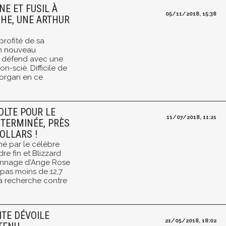
NE ET FUSIL À
05/11/2018, 15:38
HE, UNE ARTHUR
profité de sa
un nouveau
e défend avec une
on-scié. Difficile de
Morgan en ce
OLTE POUR LE
11/07/2018, 11:21
 TERMINÉE, PRÈS
OLLARS !
é par le célèbre
e fin et Blizzard
rsonnage d'Ange Rose
r pas moins de 12,7
la recherche contre
ITE DÉVOILE
21/05/2018, 18:02