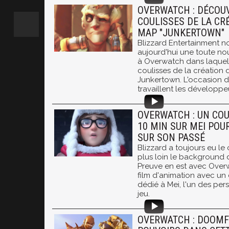
OVERWATCH : DÉCOU
COULISSES DE LA CR
MAP "JUNKERTOWN"
Blizzard Entertainment n
aujourd'hui une toute no
à Overwatch dans laquel
coulisses de la création
Junkertown. L'occasion 
travaillent les développe
OVERWATCH : UN CO
10 MIN SUR MEI POU
SUR SON PASSÉ
Blizzard a toujours eu le
plus loin le background d
Preuve en est avec Overw
film d'animation avec un
dédié à Mei, l'un des pe
jeu.
OVERWATCH : DOOMFI