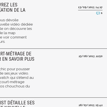
VREZ LES
13/09/2017, 14:27
ÉATION DE LA
1
ous dévoile
uvelle vidéo dédiée
le on découvre les
 de la map
de voir comment
urs.
URT-MÉTRAGE DE
23/08/2017, 22:50
R EN SAVOIR PLUS
 chic pour pousser
e ses jeux vidéo.
atch qui s'étend au
 court-métrage
rsos chouchous du
ST DÉTAILLE SES
28/07/2017, 15:42