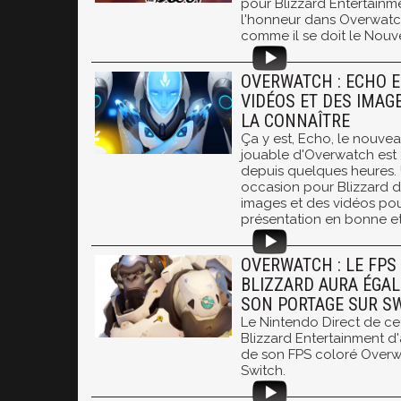
pour Blizzard Entertainme
l'honneur dans Overwatc
comme il se doit le Nouve
OVERWATCH : ECHO E
VIDÉOS ET DES IMAG
LA CONNAÎTRE
Ça y est, Echo, le nouv
jouable d'Overwatch est 
depuis quelques heures
occasion pour Blizzard 
images et des vidéos pour
présentation en bonne e
OVERWATCH : LE FPS
BLIZZARD AURA ÉGAL
SON PORTAGE SUR S
Le Nintendo Direct de cet
Blizzard Entertainment d
de son FPS coloré Overw
Switch.