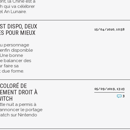
nt, la Chine est à
h qui va célébrer
l An Lunaire.
ST DISPO, DEUX
15/04/2020, 10:58
ES POUR MIEUX
eau personnage
enfin disponible
. Une bonne
de balancer des
 faire sa
t due forme.
 COLORÉ DE
05/09/2019, 13:23
EMENT DROIT À
3
WITCH
te nuit a permis à
'annoncer le portage
atch sur Nintendo