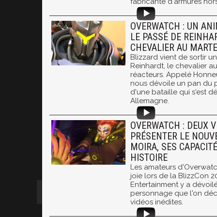
fabricante d'armures hors
OVERWATCH : UN ANI
LE PASSÉ DE REINHAR
CHEVALIER AU MART
Blizzard vient de sortir u
Reinhardt, le chevalier a
réacteurs. Appelé Honneur
nous dévoile un pan du p
d'une bataille qui s'est 
Allemagne.
OVERWATCH : DEUX V
PRÉSENTER LE NOUV
MOIRA, SES CAPACIT
HISTOIRE
Les amateurs d'Overwatc
joie lors de la BlizzCon 2
Entertainment y a dévoil
personnage que l'on dé
vidéos inédites.