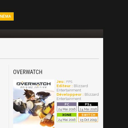
INÉMA
OVERWATCH
Jeu :
FPS
Editeur :
Blizzard
Entertainment
Développeur :
Blizzard
Entertainment
24 Mai 2016
24 Mai 2016
24 Mai 2016
15 Oct 2019