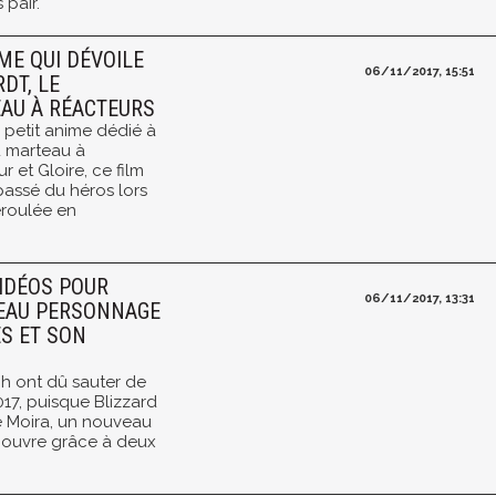
 pair.
ME QUI DÉVOILE
06/11/2017, 15:51
DT, LE
EAU À RÉACTEURS
n petit anime dédié à
u marteau à
 et Gloire, ce film
assé du héros lors
déroulée en
IDÉOS POUR
06/11/2017, 13:31
EAU PERSONNAGE
ÉS ET SON
h ont dû sauter de
017, puisque Blizzard
é Moira, un nouveau
couvre grâce à deux