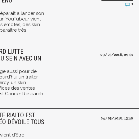
TENU
2
éparait à lancer son
un YouTubeur vient
es emotes, des skin
paraître très
RD LUTTE
09/05/2018, 09:51
U SEIN AVEC UN
age aussi pour de
urd'hui un trailer
rcy, un skin
fices des ventes
east Cancer Research
E RIALTO EST
04/05/2018, 13:26
DÉO DÉVOILE TOUS
vient d'être