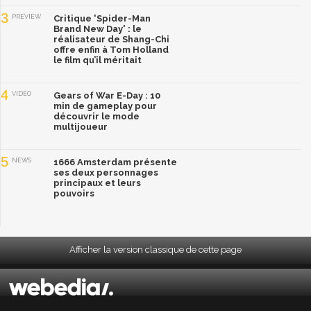
3
PREVIEW
Critique 'Spider-Man
Brand New Day' : le
réalisateur de Shang-Chi
offre enfin à Tom Holland
le film qu’il méritait
4
VIDÉO
Gears of War E-Day : 10
min de gameplay pour
découvrir le mode
multijoueur
5
NEWS
1666 Amsterdam présente
ses deux personnages
principaux et leurs
pouvoirs
Afficher la version classique de cette page