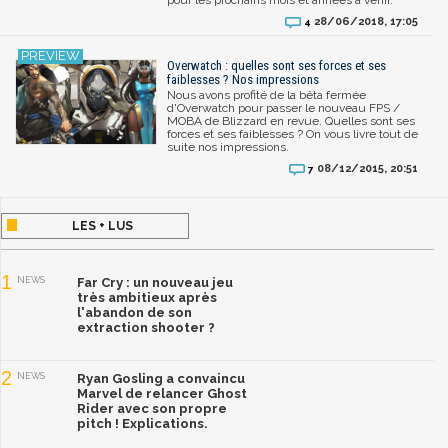
28/06/2018, 17:05
4
Overwatch : quelles sont ses forces et ses
faiblesses ? Nos impressions
Nous avons profité de la bêta fermée
d'Overwatch pour passer le nouveau FPS /
MOBA de Blizzard en revue. Quelles sont ses
forces et ses faiblesses ? On vous livre tout de
suite nos impressions.
08/12/2015, 20:51
7
LES + LUS
1
NEWS
Far Cry : un nouveau jeu
très ambitieux après
l'abandon de son
extraction shooter ?
2
NEWS
Ryan Gosling a convaincu
Marvel de relancer Ghost
Rider avec son propre
pitch ! Explications.