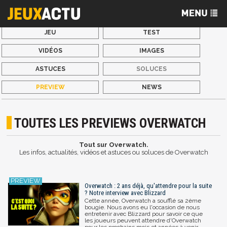
JEU
TEST
VIDÉOS
IMAGES
ASTUCES
SOLUCES
PREVIEW
NEWS
TOUTES LES PREVIEWS OVERWATCH
Tout sur Overwatch.
Les infos, actualités, vidéos et astuces ou soluces de Overwatch
Overwatch : 2 ans déjà, qu'attendre pour la suite
? Notre interview avec Blizzard
Cette année, Overwatch a soufflé sa 2ème
bougie. Nous avons eu l'occasion de nous
entretenir avec Blizzard pour savoir ce que
les joueurs peuvent attendre d'Overwatch
pour les prochains mois et années à venir.