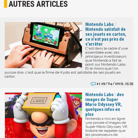
AUTRES ARTICLES
Nintendo Labo :
Nintendo satisfait de
ses jouets en carton,
ce n'est pas près de
s'arrêter
C'est dans le cadre d'une
assemblée avec ses
principaux investisseurs
que Nintendo a fait le
point sur Nintendo Labo.
Et le moins que l'on
puisse dire, c'est que la firme de Kyoto est satisfaite de ses jouets en
carton.
29/04/2019, 15:35
2 |
Nintendo Labo : des
images de Super
Mario Odyssey VR,
quelques infos en
plus
Nintendo a mis en ligne
une pincée d'images de
Super Mario Odyssey VR,
histoire de rappeler que
les possesseurs de