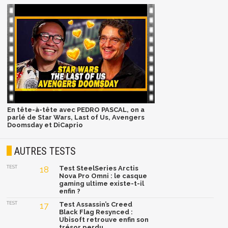
En tête-à-tête avec PEDRO PASCAL, on a
parlé de Star Wars, Last of Us, Avengers
Doomsday et DiCaprio
AUTRES TESTS
TEST
18
Test SteelSeries Arctis
Nova Pro Omni : le casque
gaming ultime existe-t-il
enfin ?
TEST
17
Test Assassin’s Creed
Black Flag Resynced :
Ubisoft retrouve enfin son
trésor perdu