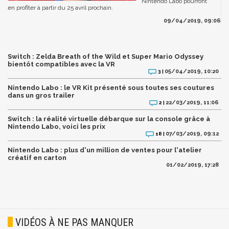
Nintendo Labo pourront
en profiter à partir du 25 avril prochain.
09/04/2019, 09:06
Switch : Zelda Breath of the Wild et Super Mario Odyssey
bientôt compatibles avec la VR
05/04/2019, 10:20
3 |
Nintendo Labo : le VR Kit présenté sous toutes ses coutures
dans un gros trailer
22/03/2019, 11:06
2 |
Switch : la réalité virtuelle débarque sur la console grâce à
Nintendo Labo, voici les prix
07/03/2019, 09:12
18 |
Nintendo Labo : plus d'un million de ventes pour l'atelier
créatif en carton
01/02/2019, 17:28
VIDÉOS À NE PAS MANQUER