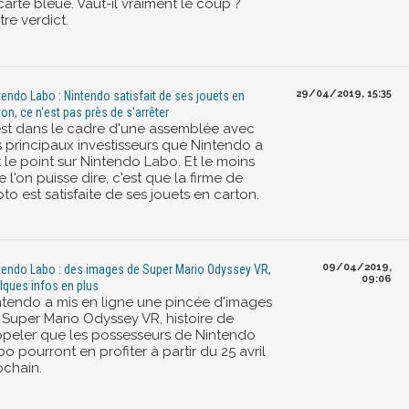
carte bleue. Vaut-il vraiment le coup ?
re verdict.
29/04/2019, 15:35
tendo Labo : Nintendo satisfait de ses jouets en
ton, ce n'est pas près de s'arrêter
est dans le cadre d'une assemblée avec
s principaux investisseurs que Nintendo a
t le point sur Nintendo Labo. Et le moins
 l'on puisse dire, c'est que la firme de
to est satisfaite de ses jouets en carton.
09/04/2019,
tendo Labo : des images de Super Mario Odyssey VR,
09:06
lques infos en plus
ntendo a mis en ligne une pincée d'images
 Super Mario Odyssey VR, histoire de
ppeler que les possesseurs de Nintendo
o pourront en profiter à partir du 25 avril
ochain.