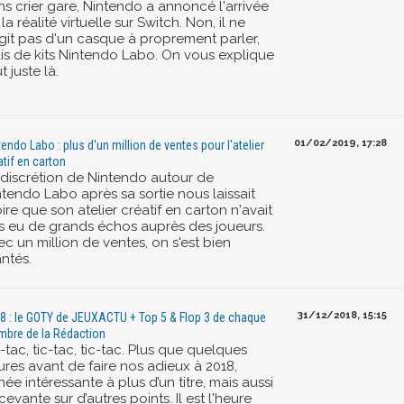
ns crier gare, Nintendo a annoncé l'arrivée
la réalité virtuelle sur Switch. Non, il ne
agit pas d'un casque à proprement parler,
is de kits Nintendo Labo. On vous explique
t juste là.
01/02/2019, 17:28
tendo Labo : plus d'un million de ventes pour l'atelier
atif en carton
 discrétion de Nintendo autour de
ntendo Labo après sa sortie nous laissait
ire que son atelier créatif en carton n'avait
s eu de grands échos auprès des joueurs.
c un million de ventes, on s'est bien
ntés.
31/12/2018, 15:15
8 : le GOTY de JEUXACTU + Top 5 & Flop 3 de chaque
bre de la Rédaction
-tac, tic-tac, tic-tac. Plus que quelques
ures avant de faire nos adieux à 2018,
ée intéressante à plus d’un titre, mais aussi
evante sur d’autres points. Il est l'heure