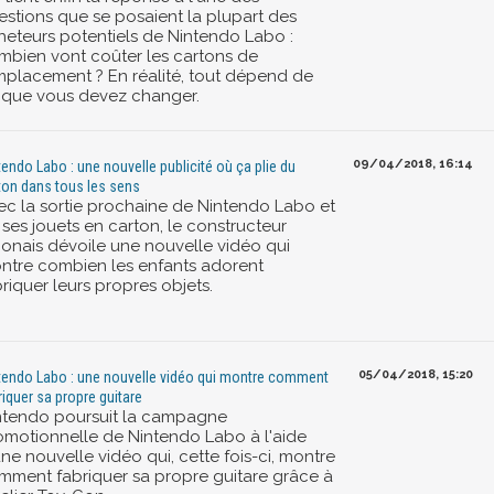
estions que se posaient la plupart des
heteurs potentiels de Nintendo Labo :
mbien vont coûter les cartons de
mplacement ? En réalité, tout dépend de
 que vous devez changer.
09/04/2018, 16:14
tendo Labo : une nouvelle publicité où ça plie du
ton dans tous les sens
ec la sortie prochaine de Nintendo Labo et
 ses jouets en carton, le constructeur
ponais dévoile une nouvelle vidéo qui
ntre combien les enfants adorent
riquer leurs propres objets.
05/04/2018, 15:20
tendo Labo : une nouvelle vidéo qui montre comment
riquer sa propre guitare
ntendo poursuit la campagne
omotionnelle de Nintendo Labo à l'aide
ne nouvelle vidéo qui, cette fois-ci, montre
mment fabriquer sa propre guitare grâce à