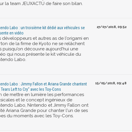
ur la team JEUXACTU de faire son bilan.
27/07/2018, 09:52
tendo Labo : un troisième kit dédié aux véhicules se
sente en vidéo
s développeurs et autres as de l'origami en
rton de la firme de Kyoto ne se relâchent
s puisqu'on découvre aujourd'hui une
déo qui nous présente le kit véhicule du
ntendo Labo.
15/05/2018, 09:48
tendo Labo : Jimmy Fallon et Ariana Grande chantent
 Tears Left to Cry" avec les Toy-Cons
in de mettre en lumière les performances
sicales et le concept ingénieux de
ntendo Labo, Nintendo et Jimmy Fallon ont
vité Ariana Grande pour chanter l'un de ses
bes du moments avec les Toy-Cons.