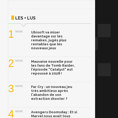
LES + LUS
1
NEWS
Ubisoft va miser
davantage sur les
remakes, jugés plus
rentables que les
nouveaux jeux
2
NEWS
Mauvaise nouvelle pour
les fans de Tomb Raider,
l'épisode "Catalyst" est
repoussé à 2028 !
3
NEWS
Far Cry : un nouveau jeu
très ambitieux après
l'abandon de son
extraction shooter ?
4
NEWS
Avengers Doomsday : Et si
Marvel nous avait tous