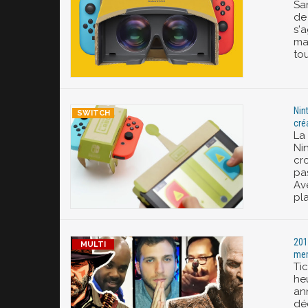
Sa
de 
s'
ma
tou
Nin
cré
La
Ni
cro
pa
Ave
pla
201
mem
Tic
he
ann
déc