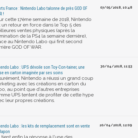
07/05/2018, 10:48
rts France : Nintendo Labo talonne de près GOD OF
 !
ur cette 17ème semaine de 2018, Nintendo
t un retour en force dans le Top 5 des
illeures ventes physiques (après la
mination de la PS4 la semaine dernière),
âce au Nintendo Labo qui finit second
rrière GOD OF WAR.
30/04/2018, 11:53
tendo Labo : UPS dévoile son Toy-Con-tainer, une
ise en carton imaginée par ses soins
surément, Nintendo a réussi un grand coup
rketing avec les créations en carton du
bo, au point que d'autres entreprises
mme UPS tentent de profiter de cette hype
ec leur propres créations.
20/04/2018, 12:09
tendo Labo : les kits de remplacement sont en vente
Japon
tient enfin la réponse à l'une des