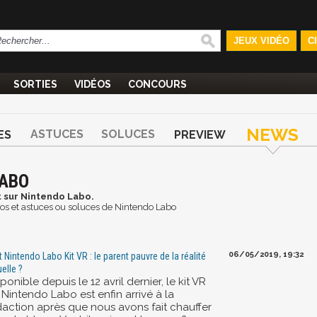
JEUX VIDÉO
C
SORTIES
VIDÉOS
CONCOURS
NEWS
ASTUCES
SOLUCES
ES
PREVIEW
LABO
 sur Nintendo Labo.
déos et astuces ou soluces de Nintendo Labo
06/05/2019, 19:32
t Nintendo Labo Kit VR : le parent pauvre de la réalité
uelle ?
ponible depuis le 12 avril dernier, le kit VR
 Nintendo Labo est enfin arrivé à la
daction après que nous avons fait chauffer