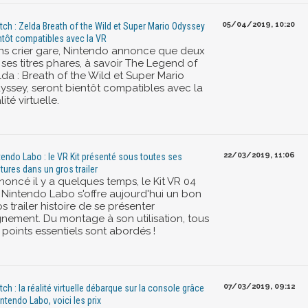
05/04/2019, 10:20
tch : Zelda Breath of the Wild et Super Mario Odyssey
ntôt compatibles avec la VR
ns crier gare, Nintendo annonce que deux
ses titres phares, à savoir The Legend of
lda : Breath of the Wild et Super Mario
yssey, seront bientôt compatibles avec la
lité virtuelle.
22/03/2019, 11:06
tendo Labo : le VR Kit présenté sous toutes ses
tures dans un gros trailer
noncé il y a quelques temps, le Kit VR 04
 Nintendo Labo s'offre aujourd'hui un bon
s trailer histoire de se présenter
gnement. Du montage à son utilisation, tous
 points essentiels sont abordés !
07/03/2019, 09:12
tch : la réalité virtuelle débarque sur la console grâce
intendo Labo, voici les prix