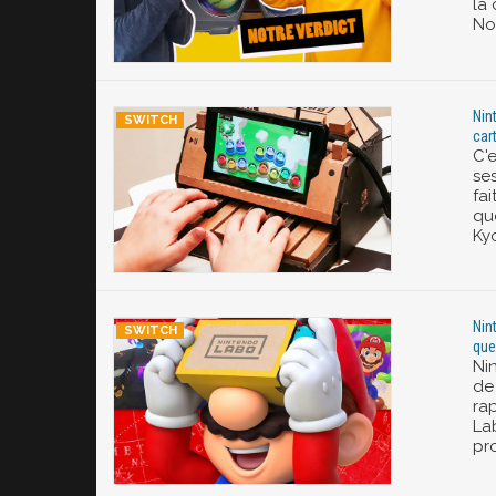
la 
Not
Nin
car
C'
se
fai
que
Kyo
Nin
que
Ni
de
ra
Lab
pr