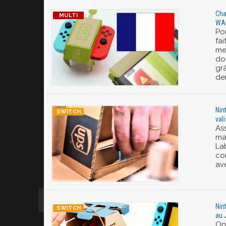
Cha
WAR
Po
fai
me
do
gr
de
Nin
val
As
ma
La
co
av
Nin
au 
On 