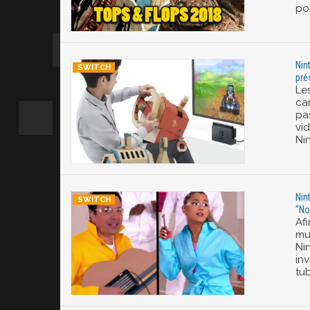
po
Nin
pré
Le
ca
pa
vi
Ni
Nin
"No
Af
mu
Ni
in
tu