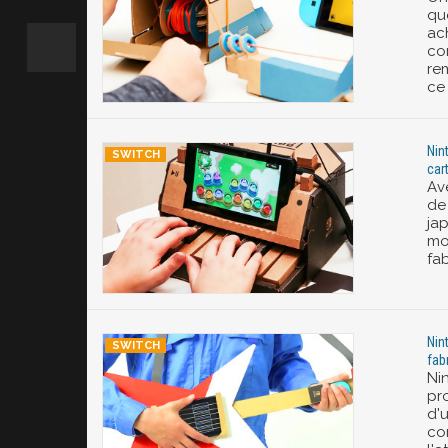
qu
ac
co
re
ce
Nin
car
Av
de
ja
mo
fab
Nin
fab
Ni
pr
d'u
co