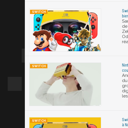
Swi
bie
Sa
de 
Ze
Od
réa
Nin
cou
An
du
gro
di
les
Swi
à N