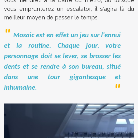
vous tiendrez à la barre du métro, ou lorsque
vous emprunterez un escalator, il s'agira là du
meilleur moyen de passer le temps.
Mosaic est en effet un jeu sur l'ennui
et la routine. Chaque jour, votre
personnage doit se lever, se brosser les
dents et se rendre à son bureau, situé
dans une tour gigantesque et
inhumaine.