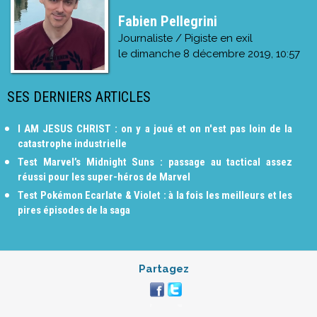
Fabien Pellegrini
Journaliste / Pigiste en exil
le
dimanche 8 décembre 2019, 10:57
SES DERNIERS ARTICLES
I AM JESUS CHRIST : on y a joué et on n'est pas loin de la
catastrophe industrielle
Test Marvel’s Midnight Suns : passage au tactical assez
réussi pour les super-héros de Marvel
Test Pokémon Ecarlate & Violet : à la fois les meilleurs et les
pires épisodes de la saga
Partagez