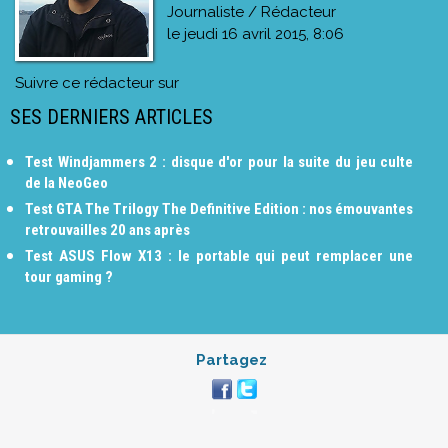
Journaliste / Rédacteur
le
jeudi 16 avril 2015, 8:06
Suivre ce rédacteur sur
SES DERNIERS ARTICLES
Test Windjammers 2 : disque d'or pour la suite du jeu culte
de la NeoGeo
Test GTA The Trilogy The Definitive Edition : nos émouvantes
retrouvailles 20 ans après
Test ASUS Flow X13 : le portable qui peut remplacer une
tour gaming ?
Partagez