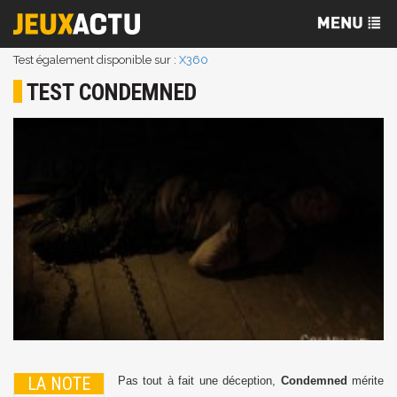
Test également disponible sur :
X360
TEST CONDEMNED
LA NOTE
Pas tout à fait une déception,
Condemned
mérite