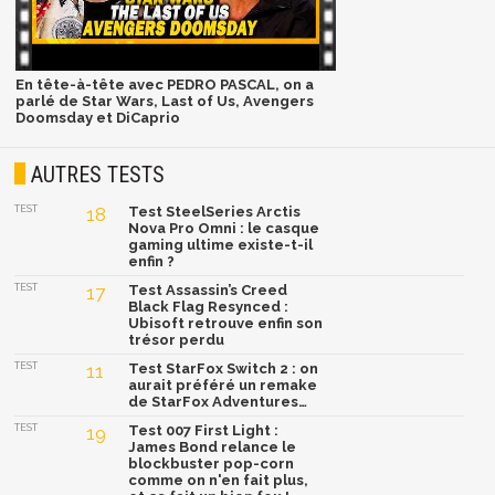
En tête-à-tête avec PEDRO PASCAL, on a
parlé de Star Wars, Last of Us, Avengers
Doomsday et DiCaprio
AUTRES TESTS
TEST
18
Test SteelSeries Arctis
Nova Pro Omni : le casque
gaming ultime existe-t-il
enfin ?
TEST
17
Test Assassin’s Creed
Black Flag Resynced :
Ubisoft retrouve enfin son
trésor perdu
TEST
11
Test StarFox Switch 2 : on
aurait préféré un remake
de StarFox Adventures…
TEST
19
Test 007 First Light :
James Bond relance le
blockbuster pop-corn
comme on n'en fait plus,