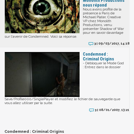
Monolith Productions
nous répond
Nous avons profité de la
présence à Paris de
Michael Plater, Creative
VP chez Monolith
Productions, venu
présenter Shadow of War
pour en savoir davantage
sur l'avenir de Condemned. Voici sa réponse.
09/03/2017, 14:18
3 |
Condemned :
Criminal Origins
- Débloquer le Mode God
: Entrez dans le dossier
Save/Profile000/SinglePlayer et modifiez le fichier de sauvegarde que
vous allez utiliser par la suite.
08/01/2007, 13:21
3 |
Condemned : Criminal Origins