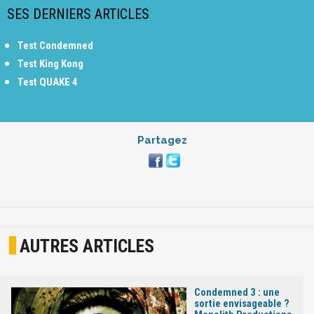
SES DERNIERS ARTICLES
Test Condemned
Test King Kong
Test QUAKE 4
Partagez
AUTRES ARTICLES
Condemned 3 : une
sortie envisageable ?