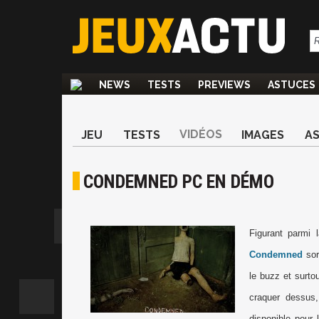
NEWS
TESTS
PREVIEWS
ASTUCES
VIDÉOS
JEU
TESTS
IMAGES
A
CONDEMNED PC EN DÉMO
Figurant parmi l
Condemned
sor
le buzz et surto
craquer dessus
disponible pour