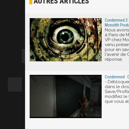
AUTRES ARTICLES
Excité
Condemned 3 : 
Monolith Prod
Nous avons 
à Paris de M
VP chez Mon
venu prése
pour en sav
l'avenir de
réponse.
Condemned : Cr
- Débloquer
dans le dos
Save/Profil
modifiez le
que vous alle