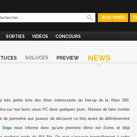
JEUX VIDÉO
C
SORTIES
VIDÉOS
CONCOURS
NEWS
SOLUCES
STUCES
PREVIEW
a très petite liste des titres intéressants du line-up de
la Xbox
360,
tira sur nos bons vieux PC dans quelques jours. Histoire de faire monter
ut de permettre aux joueurs de découvrir ce titre avant de définitivement
,
Sega
nous informe donc qu’une première démo est d’ores et déjà
 le modique poids de 454 Mo. De quoi s’essayer tranquillement à cette