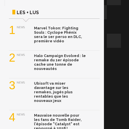
LES + LUS
1
NEWS
Marvel Tokon: Fighting
Souls : Cyclope Phénix
sera le 1er perso en DLC,
première vidéo
2
NEWS
Halo Campaign Evolved : le
remake du 1er épisode
cache une tonne de
nouveautés
3
NEWS
Ubisoft va miser
davantage sur les
remakes, jugés plus
rentables que les
nouveaux jeux
4
NEWS
Mauvaise nouvelle pour
les fans de Tomb Raider,
l'épisode "Catalyst" est
repoussé à 2028 !