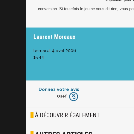
conversion. Si toutefois le jeu ne vous dit rien, vous po
Laurent Moreaux
le mardi 4 avril 2006
15:44
Donnez votre avis
Osef
Furieux
Blasé
À DÉCOUVRIR ÉGALEMENT
Osef
Joyeux