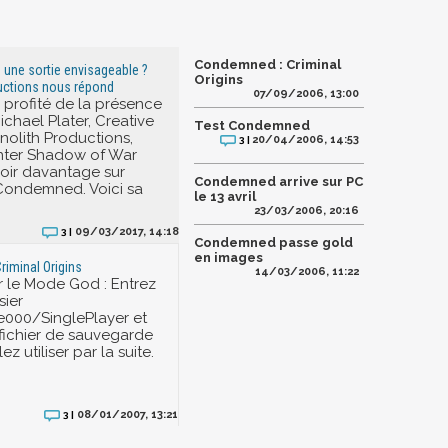
Condemned : Criminal
une sortie envisageable ?
Origins
uctions nous répond
07/09/2006, 13:00
profité de la présence
ichael Plater, Creative
Test Condemned
olith Productions,
20/04/2006, 14:53
3 |
nter Shadow of War
oir davantage sur
Condemned arrive sur PC
 Condemned. Voici sa
le 13 avril
23/03/2006, 20:16
09/03/2017, 14:18
3 |
Condemned passe gold
en images
iminal Origins
14/03/2006, 11:22
 le Mode God : Entrez
sier
e000/SinglePlayer et
 fichier de sauvegarde
z utiliser par la suite.
08/01/2007, 13:21
3 |