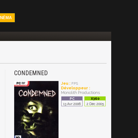
INÉMA
CONDEMNED
Jeu :
FPS
Développeur :
Monolith Productions
13 Avr 2006
2 Déc 2005