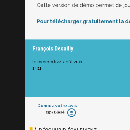
Cette version de démo permet de jou
Pour télécharger gratuitement la dé
François Decailly
le mercredi 24 août 2011
14:11
Donnez votre avis
25%
Blasé
Furieux
Blasé