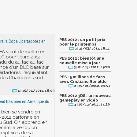
PES 2012 : un petit prix
re la Copa Libertadores en
pour le printemps
21/03/2012, 16:11
3 |
IFA vient de mettre en
LC pour l'Euro 2012,
PES 2012 : bientôt une
du du au tac au tac
nouvelle mise à jour
nce d'un DLC basé sur
01/03/2012, 09:28
3 |
ertadores, l'équivalent
PES : 5 millions de fans
e des Champions sud-
avec Cristiano Ronaldo
30/01/2012, 09:53
2 |
25/04/2012, 16:09
1 |
PES 2012 3DS : le nouveau
gameplay en vidéo
nd très bien en Amérique du
16/12/2011, 14:30
3 |
 bien se vendre en
 2012 cartonne en
u Sud. On apprend en
onami a vendu un
xemplaires de sa