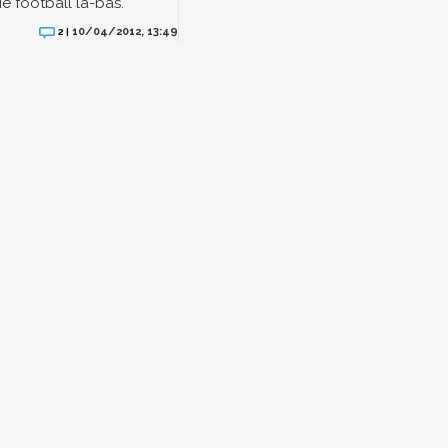
e football là-bas.
10/04/2012, 13:49
2 |