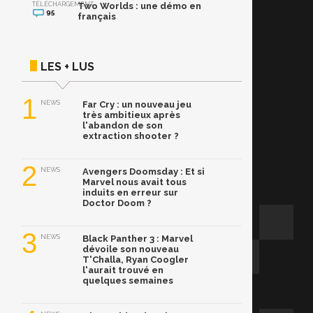
TÉLÉCHARGEMENT
Two Worlds : une démo en
95
français
LES + LUS
1
NEWS
Far Cry : un nouveau jeu
très ambitieux après
l'abandon de son
extraction shooter ?
2
NEWS
Avengers Doomsday : Et si
Marvel nous avait tous
induits en erreur sur
Doctor Doom ?
3
NEWS
Black Panther 3 : Marvel
dévoile son nouveau
T'Challa, Ryan Coogler
l'aurait trouvé en
quelques semaines