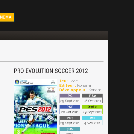
INÉMA
PRO EVOLUTION SOCCER 2012
Jeu :
Sport
Editeur :
Konami
Développeur :
Konami
29 Sept 2011
28 Oct 2011
28 Oct 2011
29 Sept 2011
29 Sept 2011
4 Nov 2011