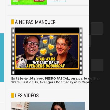
2012
À NE PAS MANQUER
En tête-à-tête avec PEDRO PASCAL, on a parlé de Star
Wars, Last of Us, Avengers Doomsday et DiCaprio
LES VIDÉOS