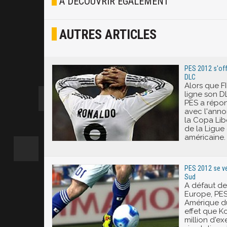
À DÉCOUVRIR ÉGALEMENT
Osef
AUTRES ARTICLES
Joyeux
Excité
PES 2012 s'off
DLC
Alors que F
ligne son D
PES a répon
avec l'anno
la Copa Lib
de la Ligu
américaine.
PES 2012 se ve
Sud
A défaut de
Europe, PES
Amérique d
effet que K
million d'e