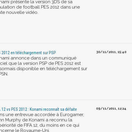
nami présente la version 3DS de sa
mulation de football PES 2012 dans une
ute nouvelle vidéo.
30/11/2011, 15:40
 2012 en téléchargement sur PSP
nami annonce dans un communiqué
iciel que la version PSP de PES 2012 est
sormais disponible en téléchargement sur
PSN.
09/11/2011, 12:24
A 12 vs PES 2012 : Konami reconnaît sa défaite
ns une entrevue accordée à Eurogamer,
hn Murphy de Konami a reconnu la
ériorité de FIFA 12, du moins en ce qui
ncerne le Royaume-Uni.