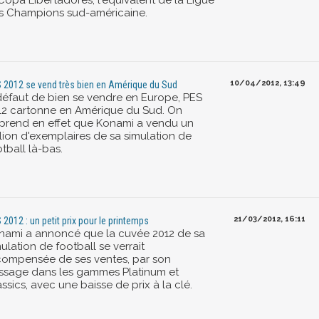
Copa Libertadores, l'équivalent de la Ligue
s Champions sud-américaine.
10/04/2012, 13:49
 2012 se vend très bien en Amérique du Sud
défaut de bien se vendre en Europe, PES
12 cartonne en Amérique du Sud. On
prend en effet que Konami a vendu un
llion d'exemplaires de sa simulation de
tball là-bas.
21/03/2012, 16:11
 2012 : un petit prix pour le printemps
nami a annoncé que la cuvée 2012 de sa
ulation de football se verrait
compensée de ses ventes, par son
ssage dans les gammes Platinum et
ssics, avec une baisse de prix à la clé.