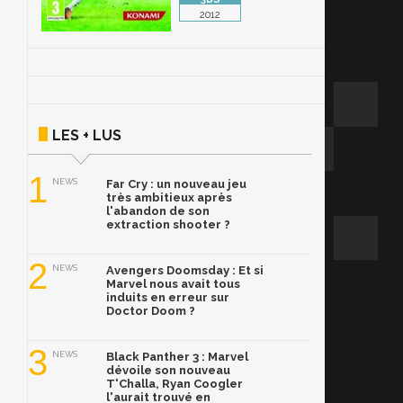
2012
LES + LUS
1
NEWS
Far Cry : un nouveau jeu
très ambitieux après
l'abandon de son
extraction shooter ?
2
NEWS
Avengers Doomsday : Et si
Marvel nous avait tous
induits en erreur sur
Doctor Doom ?
3
NEWS
Black Panther 3 : Marvel
dévoile son nouveau
T'Challa, Ryan Coogler
l'aurait trouvé en