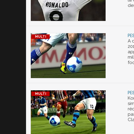
la 
de
PES
A 
20
ap
mi
foo
PES
Ko
sim
ré
pa
Cla