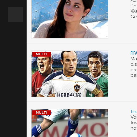
Au
l'
War
Ge
FIF
Ma
di
pr
par
Tes
Vo
tes
no