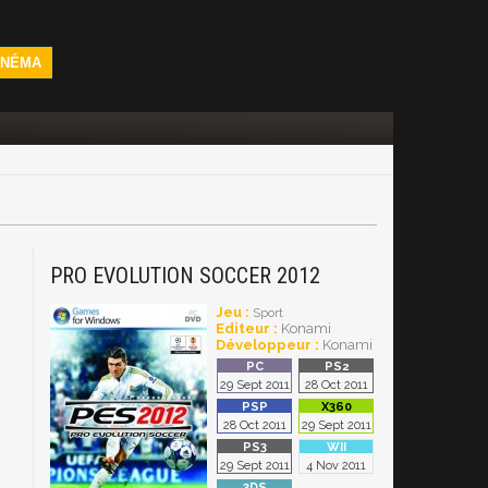
INÉMA
PRO EVOLUTION SOCCER 2012
Jeu :
Sport
Editeur :
Konami
Développeur :
Konami
29 Sept 2011
28 Oct 2011
28 Oct 2011
29 Sept 2011
29 Sept 2011
4 Nov 2011