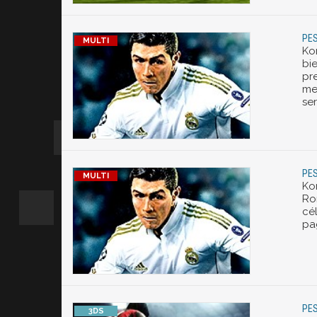
PES
Ko
bi
pr
me
se
PES
Ko
Ro
cél
pa
PES