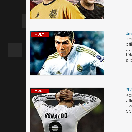
Une
Ko
off
po
té
à 
PES
Ko
of
av
op