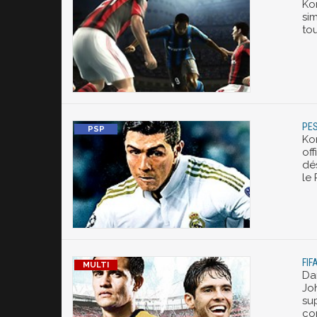
Ko
si
to
PES
Ko
off
dé
le 
FIF
Da
Jo
sup
co