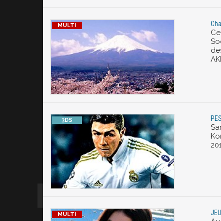
Cha
Ce
So
de
AKB
PES
Sa
Ko
20
JEU