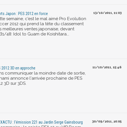
13/10/2011, 11:03
rts Japon : PES 2012 en force
tte semaine, c'est le mal aimé Pro Evolution
ccer 2012 qui prend la tête du classement
s meilleures ventes japonaise, devant
1/48: Idol to Guam de Koishitara...
11/10/2011, 15:46
 2012 3D en approche
ns communiquer la moindre date de sortie,
nami annonce l'arrivée prochaine de PES
12 3D sur 3DS.
30/09/2011, 20:05
XACTU : l'émission 221 au Jardin Serge Gainsbourg