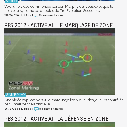
Voici une vidéo commentée par Jon Murphy qui vous explique le
nouveau système de dribbles de Pro Evolution Soccer 2012.
28/07/2011, 15:17
|
2
commentaires
PES 2012 - ACTIVE AI : LE MARQUAGE DE ZONE
Une vidéo explicative sur le marquage individuel des joueurs contrôlés
par l'intelligence artificielle
15/07/2011, 13:00
|
3
commentaires
PES 2012 - ACTIVE AI : LA DÉFENSE EN ZONE