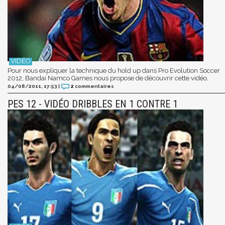
Pour nous expliquer la technique du hold up dans Pro Evolution Soccer
2012, Bandai Namco Games nous propose de découvrir cette vidéo.
04/08/2011, 17:53
|
2
commentaires
PES 12 - VIDÉO DRIBBLES EN 1 CONTRE 1