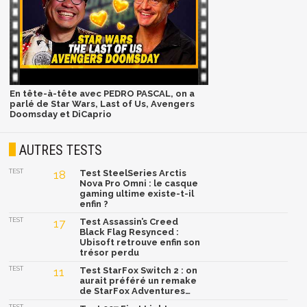
En tête-à-tête avec PEDRO PASCAL, on a
parlé de Star Wars, Last of Us, Avengers
Doomsday et DiCaprio
AUTRES TESTS
TEST
18
Test SteelSeries Arctis
Nova Pro Omni : le casque
gaming ultime existe-t-il
enfin ?
TEST
17
Test Assassin’s Creed
Black Flag Resynced :
Ubisoft retrouve enfin son
trésor perdu
TEST
11
Test StarFox Switch 2 : on
aurait préféré un remake
de StarFox Adventures…
TEST