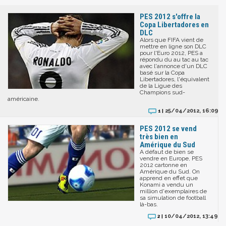
PES 2012 s'offre la
Copa Libertadores en
DLC
Alors que FIFA vient de
mettre en ligne son DLC
pour l'Euro 2012, PES a
répondu du au tac au tac
avec l'annonce d'un DLC
basé sur la Copa
Libertadores, l'équivalent
de la Ligue des
Champions sud-
américaine.
25/04/2012, 16:09
1 |
PES 2012 se vend
très bien en
Amérique du Sud
A défaut de bien se
vendre en Europe, PES
2012 cartonne en
Amérique du Sud. On
apprend en effet que
Konami a vendu un
million d'exemplaires de
sa simulation de football
là-bas.
10/04/2012, 13:49
2 |