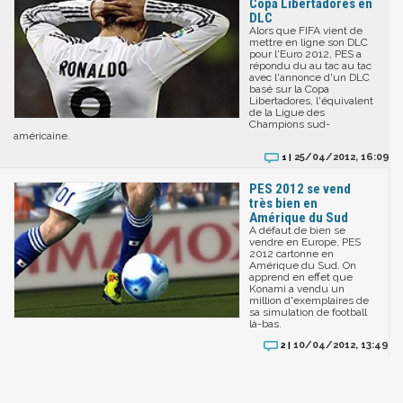
Copa Libertadores en
DLC
Alors que FIFA vient de
mettre en ligne son DLC
pour l'Euro 2012, PES a
répondu du au tac au tac
avec l'annonce d'un DLC
basé sur la Copa
Libertadores, l'équivalent
de la Ligue des
Champions sud-
américaine.
25/04/2012, 16:09
1 |
PES 2012 se vend
très bien en
Amérique du Sud
A défaut de bien se
vendre en Europe, PES
2012 cartonne en
Amérique du Sud. On
apprend en effet que
Konami a vendu un
million d'exemplaires de
sa simulation de football
là-bas.
10/04/2012, 13:49
2 |