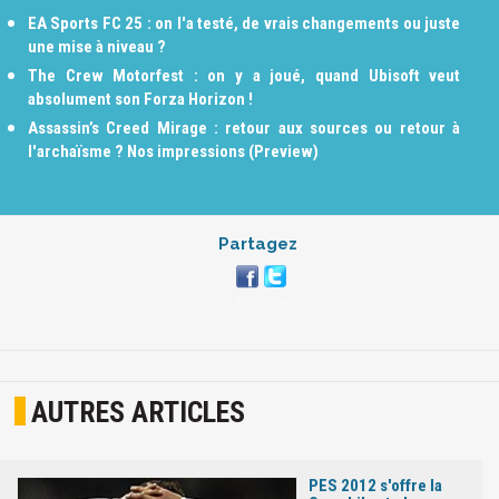
EA Sports FC 25 : on l'a testé, de vrais changements ou juste
une mise à niveau ?
The Crew Motorfest : on y a joué, quand Ubisoft veut
absolument son Forza Horizon !
Assassin’s Creed Mirage : retour aux sources ou retour à
l'archaïsme ? Nos impressions (Preview)
Partagez
AUTRES ARTICLES
PES 2012 s'offre la