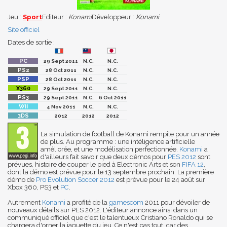
Jeu :
Sport
Editeur :
Konami
Développeur :
Konami
Site officiel
Dates de sortie :
29 Sept 2011
N.C.
N.C.
28 Oct 2011
N.C.
N.C.
28 Oct 2011
N.C.
N.C.
29 Sept 2011
N.C.
N.C.
29 Sept 2011
N.C.
6 Oct 2011
4 Nov 2011
N.C.
N.C.
2012
2012
2012
La simulation de football de Konami rempile pour un année
de plus. Au programme : une intéligence artificielle
améliorée, et une modélisation perfectionnée.
Konami
a
d'ailleurs fait savoir que deux démos pour
PES 2012
sont
prévues, histoire de couper le pied à Electronic Arts et son
FIFA 12
,
dont la démo est prévue pour le 13 septembre prochain. La première
démo de
Pro Evolution Soccer 2012
est prévue pour le 24 août sur
Xbox 360, PS3 et
PC
,
Autrement
Konami
a profité de la
gamescom
2011 pour dévoiler de
nouveaux détails sur
PES 2012
. L'éditeur annonce ainsi dans un
communiqué officiel que c'est le talentueux Cristiano Ronaldo qui se
chargera d'orner la jaquette du jeu. Ce n'est pas tout, car des