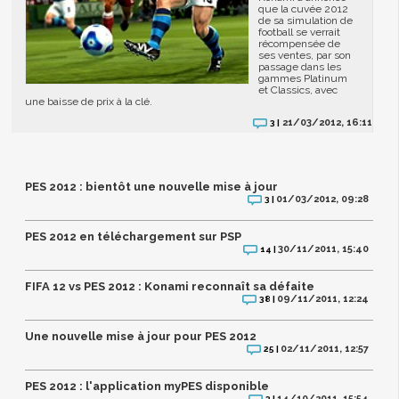
que la cuvée 2012
de sa simulation de
football se verrait
récompensée de
ses ventes, par son
passage dans les
gammes Platinum
et Classics, avec
une baisse de prix à la clé.
21/03/2012, 16:11
3 |
PES 2012 : bientôt une nouvelle mise à jour
01/03/2012, 09:28
3 |
PES 2012 en téléchargement sur PSP
30/11/2011, 15:40
14 |
FIFA 12 vs PES 2012 : Konami reconnaît sa défaite
09/11/2011, 12:24
38 |
Une nouvelle mise à jour pour PES 2012
02/11/2011, 12:57
25 |
PES 2012 : l'application myPES disponible
14/10/2011, 15:54
3 |