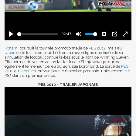
Konami
poursuit la tournée promotionnelle de
PES 2012
, mais au
Japon
cette fois-ci puisque l'éditeur a mis en ligne une vidéo de sa
simulation de football connue là-bas sous le nom de Winning Eleven.
Elle permet de voir en action la star locale Shinji Kawaga, qui est
également le meneur de jeu du Borussia Dortmund. La sortie de
PES
2012
au
Japon
est prévue pour le 6 octobre prochain, uniquement sur
PS3 dans un premier temps.
PES 2012 - TRAILER JAPONAIS