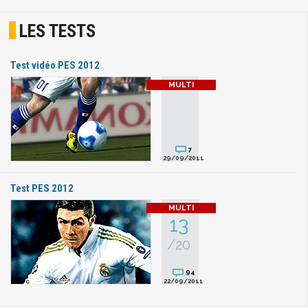
LES TESTS
Test vidéo PES 2012
7
29/09/2011
Test PES 2012
13
/20
94
22/09/2011