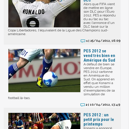
DLC
Alors que FIFA vient
de mettre en ligne
son DLC pour l'Euro
2012, PES a répondu
du au tac au tac
avec l'annonce d'un
DLC basé sur la
Copa Libertadores, l'équivalent de la Ligue des Champions sud-
américaine.
25/04/2012, 16:09
1 |
PES 2012 se
vend très bien en
Amérique du Sud
A défaut de bien se
vendre en Europe,
PES 2012 cartonne
en Amérique du
Sud. On apprend en
effet que Konami a
vendu un million
d'exemplaires de sa
simulation de
football là-bas.
10/04/2012, 13:49
2 |
PES 2012 : un
petit prix pour le
printemps
Konami a annoncé