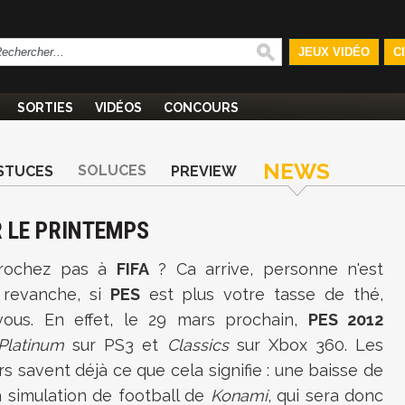
JEUX VIDÉO
C
SORTIES
VIDÉOS
CONCOURS
NEWS
SOLUCES
STUCES
PREVIEW
R LE PRINTEMPS
crochez pas à
FIFA
? Ca arrive, personne n'est
n revanche, si
PES
est plus votre tasse de thé,
-vous. En effet, le 29 mars prochain,
PES 2012
Platinum
sur PS3 et
Classics
sur Xbox 360. Les
s savent déjà ce que cela signifie : une baisse de
a simulation de football de
Konami
, qui sera donc