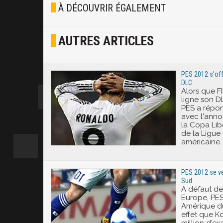
À DÉCOUVRIR ÉGALEMENT
Osef
AUTRES ARTICLES
Joyeux
Excité
PES 2012 s'off
DLC
Alors que F
ligne son D
PES a répon
avec l'anno
la Copa Lib
de la Ligu
américaine.
PES 2012 se ve
Sud
A défaut de
Europe, PES
Amérique d
effet que K