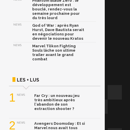
Phantom Blade Zero : le
développement est
bouclé, rendez-vous la
semaine prochaine pour
du très lourd
NEWS
God of War : après Ryan
Hurst, Dave Bautista serait
en négociations pour
devenir le nouveau Kratos
NEWS
Marvel Tōkon Fighting
Souls lâche son ultime
trailer avant le grand
combat
LES + LUS
1
NEWS
Far Cry : un nouveau jeu
très ambitieux après
l'abandon de son
extraction shooter ?
2
NEWS
Avengers Doomsday : Et si
Marvel nous avait tous