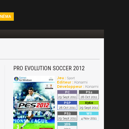
INÉMA
PRO EVOLUTION SOCCER 2012
Jeu :
Sport
Editeur :
Konami
Développeur :
Konami
29 Sept 2011
28 Oct 2011
28 Oct 2011
29 Sept 2011
29 Sept 2011
4 Nov 2011