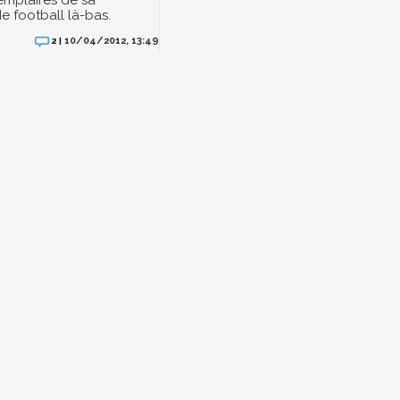
xemplaires de sa
e football là-bas.
10/04/2012, 13:49
2 |