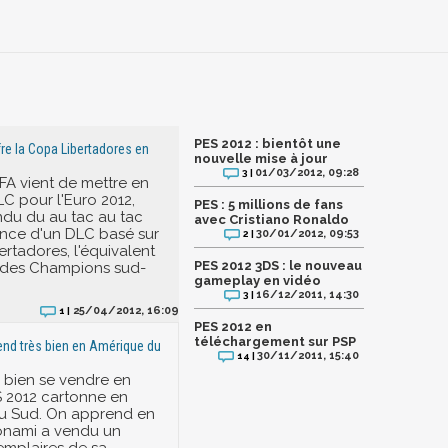
PES 2012 : bientôt une
re la Copa Libertadores en
nouvelle mise à jour
01/03/2012, 09:28
3 |
IFA vient de mettre en
LC pour l'Euro 2012,
PES : 5 millions de fans
du du au tac au tac
avec Cristiano Ronaldo
nce d'un DLC basé sur
30/01/2012, 09:53
2 |
ertadores, l'équivalent
PES 2012 3DS : le nouveau
e des Champions sud-
gameplay en vidéo
16/12/2011, 14:30
3 |
25/04/2012, 16:09
1 |
PES 2012 en
téléchargement sur PSP
nd très bien en Amérique du
30/11/2011, 15:40
14 |
 bien se vendre en
 2012 cartonne en
u Sud. On apprend en
onami a vendu un