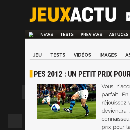
NEWS
TESTS
PREVIEWS
ASTUCES
JEU
TESTS
VIDÉOS
IMAGES
A
PES 2012 : UN PETIT PRIX POU
Vous n'ac
parfait. E
réjouissez
deviendra
connaisseur
prix pour l