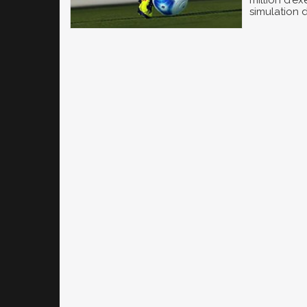
million d'e
simulation d