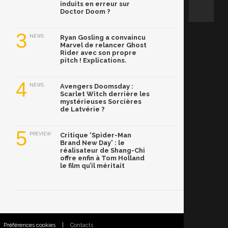
induits en erreur sur
Doctor Doom ?
3
NEWS
Ryan Gosling a convaincu
Marvel de relancer Ghost
Rider avec son propre
pitch ! Explications.
4
NEWS
Avengers Doomsday :
Scarlet Witch derrière les
mystérieuses Sorcières
de Latvérie ?
5
PREVIEW
Critique 'Spider-Man
Brand New Day' : le
réalisateur de Shang-Chi
offre enfin à Tom Holland
le film qu’il méritait
Préférences cookies
|
Contacts