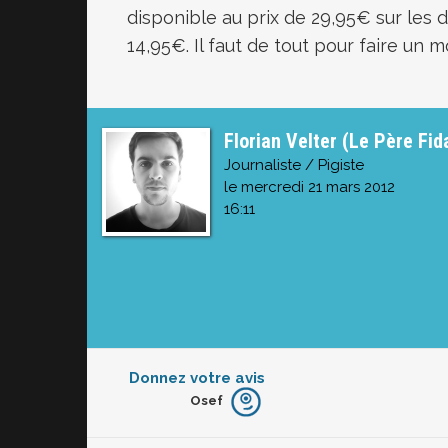
disponible au prix de 29,95€ sur les 
14,95€. Il faut de tout pour faire un 
Florian Velter (Le Père Fid
Journaliste / Pigiste
le mercredi 21 mars 2012
16:11
Donnez votre avis
Osef
Furieux
Blasé