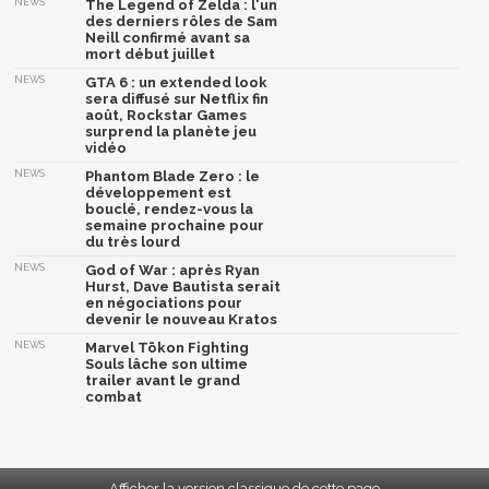
NEWS
The Legend of Zelda : l'un
des derniers rôles de Sam
Neill confirmé avant sa
mort début juillet
NEWS
GTA 6 : un extended look
sera diffusé sur Netflix fin
août, Rockstar Games
surprend la planète jeu
vidéo
NEWS
Phantom Blade Zero : le
développement est
bouclé, rendez-vous la
semaine prochaine pour
du très lourd
NEWS
God of War : après Ryan
Hurst, Dave Bautista serait
en négociations pour
devenir le nouveau Kratos
NEWS
Marvel Tōkon Fighting
Souls lâche son ultime
trailer avant le grand
combat
Afficher la version classique de cette page