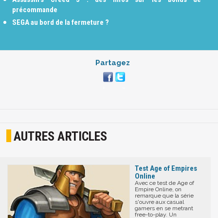
précommande
SEGA au bord de la fermeture ?
Partagez
AUTRES ARTICLES
Test Age of Empires
Online
Avec ce test de Age of
Empire Online, on
remarque que la série
s'ouvre aux casual
gamers en se metrant
free-to-play. Un