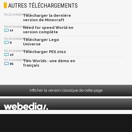
AUTRES TÉLÉCHARGEMENTS
TÉLÉCHARGEMENT
Télécharger la dernière
version de Minecraft
TÉLÉCHARGEMENT
Need for speed World en
12
version complète
TÉLÉCHARGEMENT
Télécharger Lego
9
Universe
TÉLÉCHARGEMENT
Télécharger PES 2012
43
TÉLÉCHARGEMENT
Two Worlds : une démo en
95
français
Afficher la version classique de cette page
Mentions légales
|
CGU
|
CGV
|
Politique données personnelles
|
Cookies
|
Préférences cookies
|
Contacts