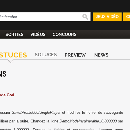
JEUX VIDÉO
C
SORTIES
VIDÉOS
CONCOURS
STUCES
SOLUCES
PREVIEW
NEWS
NS
ode God :
dossier
Save/Profile000/SinglePlayer
et modifiez le fichier de sauvegarde
iliser par la suite. Changez la ligne
DemoModeInvulnerable..0.000000
par
erable..1.000000
. Fermez le fichier et sauvegardez. Lorsque vous