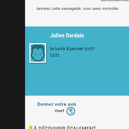
lancerez cette sauvegarde, vous serez invincible.
Julien Dordain
le lundi 8 janvier 2007
13:21
Donnez votre avis
Osef
Furieux
Blasé