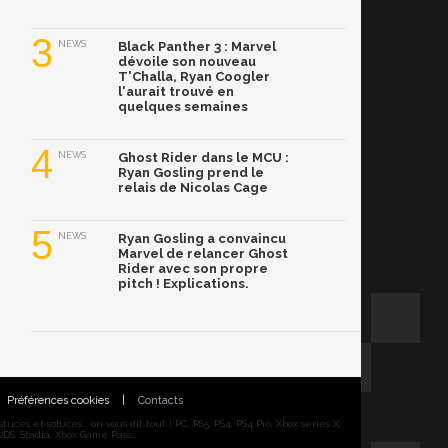
3
NEWS
Black Panther 3 : Marvel
dévoile son nouveau
T'Challa, Ryan Coogler
l'aurait trouvé en
quelques semaines
4
NEWS
Ghost Rider dans le MCU :
Ryan Gosling prend le
relais de Nicolas Cage
5
NEWS
Ryan Gosling a convaincu
Marvel de relancer Ghost
Rider avec son propre
pitch ! Explications.
Préférences cookies
|
Contacts
ces et soluces... on vous dit tout ! PC, PS5, PS4, PS4 Pro, Xbox series X,
DS, Stadia, Xbox Game Pass...