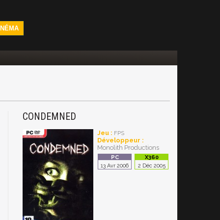
INÉMA
CONDEMNED
Jeu :
FPS
Développeur :
Monolith Productions
13 Avr 2006
2 Déc 2005