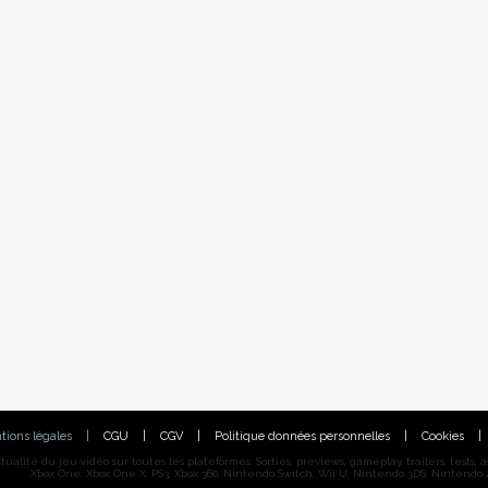
tions légales
|
CGU
|
CGV
|
Politique données personnelles
|
Cookies
|
alité du jeu vidéo sur toutes les plateformes. Sorties, previews, gameplay, trailers, tests, astu
Xbox One, Xbox One X, PS3, Xbox 360, Nintendo Switch, Wii U, Nintendo 3DS, Nintendo 2