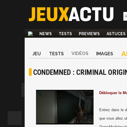
NEWS
TESTS
PREVIEWS
ASTUCES
A
VIDÉOS
JEU
TESTS
IMAGES
CONDEMNED : CRIMINAL ORIGI
-
Débloquer le M
Entrez dans le 
que vous allez ut
DemoModeInvuln