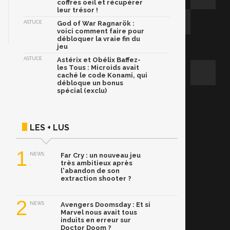
coffres oeil et récupérer
leur trésor !
ASTUCE
God of War Ragnarök :
voici comment faire pour
débloquer la vraie fin du
jeu
ASTUCE
Astérix et Obélix Baffez-
les Tous : Microids avait
caché le code Konami, qui
débloque un bonus
spécial (exclu)
LES + LUS
1
NEWS
Far Cry : un nouveau jeu
très ambitieux après
l'abandon de son
extraction shooter ?
2
NEWS
Avengers Doomsday : Et si
Marvel nous avait tous
induits en erreur sur
Doctor Doom ?