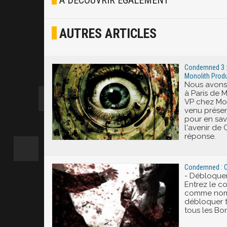
À DÉCOUVRIR ÉGALEMENT
Osef
AUTRES ARTICLES
Joyeux
Excité
Condemned 3 : 
Monolith Prod
Nous avons 
à Paris de M
VP chez Mon
venu prése
pour en sav
l'avenir de
réponse.
Condemned : Cr
- Débloquer
Entrez le c
comme nom 
débloquer t
tous les Bo