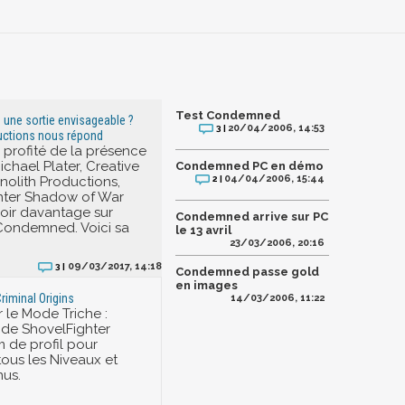
Test Condemned
une sortie envisageable ?
20/04/2006, 14:53
3 |
uctions nous répond
profité de la présence
ichael Plater, Creative
Condemned PC en démo
04/04/2006, 15:44
olith Productions,
2 |
nter Shadow of War
oir davantage sur
Condemned arrive sur PC
 Condemned. Voici sa
le 13 avril
23/03/2006, 20:16
09/03/2017, 14:18
3 |
Condemned passe gold
en images
iminal Origins
14/03/2006, 11:22
 le Mode Triche :
ode ShovelFighter
de profil pour
ous les Niveaux et
nus.