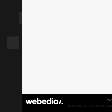
Men
Depuis 2004, JeuxActu décrypte l'actu