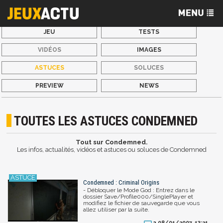
JEU
TESTS
VIDÉOS
IMAGES
ASTUCES
SOLUCES
PREVIEW
NEWS
TOUTES LES ASTUCES CONDEMNED
Tout sur Condemned.
Les infos, actualités, vidéos et astuces ou soluces de Condemned
Condemned : Criminal Origins
- Débloquer le Mode God : Entrez dans le
dossier Save/Profile000/SinglePlayer et
modifiez le fichier de sauvegarde que vous
allez utiliser par la suite.
08/01/2007, 13:21
3