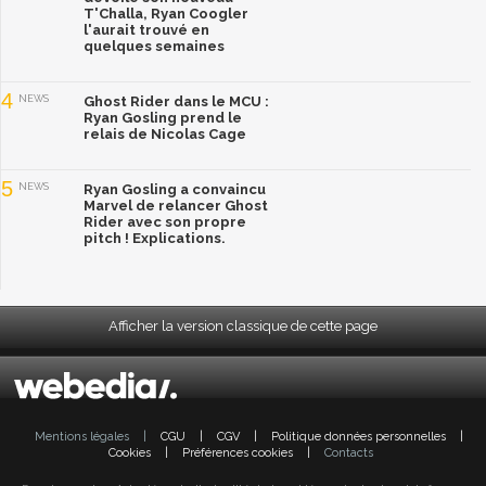
T'Challa, Ryan Coogler
l'aurait trouvé en
quelques semaines
4
NEWS
Ghost Rider dans le MCU :
Ryan Gosling prend le
relais de Nicolas Cage
5
NEWS
Ryan Gosling a convaincu
Marvel de relancer Ghost
Rider avec son propre
pitch ! Explications.
Afficher la version classique de cette page
Mentions légales
|
CGU
|
CGV
|
Politique données personnelles
|
Cookies
|
Préférences cookies
|
Contacts