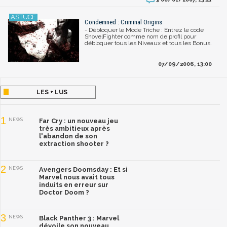
Condemned : Criminal Origins
- Débloquer le Mode Triche : Entrez le code
ShovelFighter comme nom de profil pour
débloquer tous les Niveaux et tous les Bonus.
07/09/2006, 13:00
LES + LUS
1
NEWS
Far Cry : un nouveau jeu
très ambitieux après
l'abandon de son
extraction shooter ?
2
NEWS
Avengers Doomsday : Et si
Marvel nous avait tous
induits en erreur sur
Doctor Doom ?
3
NEWS
Black Panther 3 : Marvel
dévoile son nouveau