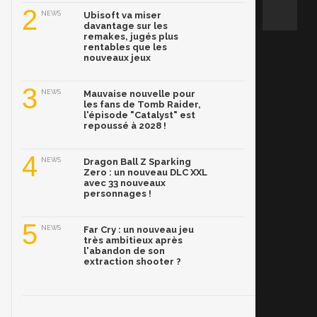
2
NEWS
Ubisoft va miser
davantage sur les
remakes, jugés plus
rentables que les
nouveaux jeux
3
NEWS
Mauvaise nouvelle pour
les fans de Tomb Raider,
l'épisode "Catalyst" est
repoussé à 2028 !
4
NEWS
Dragon Ball Z Sparking
Zero : un nouveau DLC XXL
avec 33 nouveaux
personnages !
5
NEWS
Far Cry : un nouveau jeu
très ambitieux après
l'abandon de son
extraction shooter ?