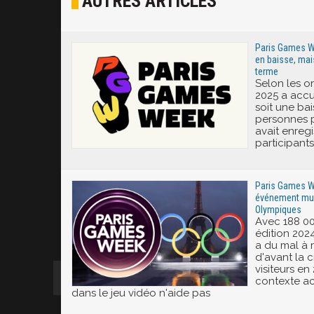
AUTRES ARTICLES
Excité
Paris Games W
en baisse, mai
terme
Selon les o
2025 a accue
soit une bai
personnes p
avait enregi
participants
Paris Games We
événement mul
Olympiques
Avec 188 00
édition 202
a du mal à 
d'avant la 
visiteurs en 
contexte a
dans le jeu vidéo n'aide pas