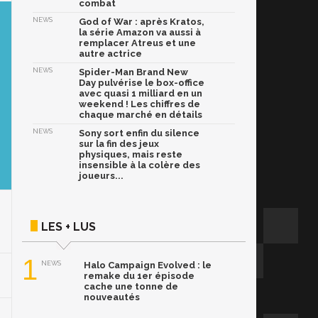
combat
NEWS
God of War : après Kratos,
la série Amazon va aussi à
remplacer Atreus et une
autre actrice
NEWS
Spider-Man Brand New
Day pulvérise le box-office
avec quasi 1 milliard en un
weekend ! Les chiffres de
chaque marché en détails
NEWS
Sony sort enfin du silence
sur la fin des jeux
physiques, mais reste
insensible à la colère des
joueurs...
LES + LUS
1
NEWS
Halo Campaign Evolved : le
remake du 1er épisode
cache une tonne de
nouveautés