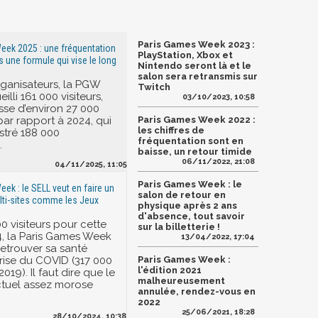
Paris Games Week 2023 :
eek 2025 : une fréquentation
PlayStation, Xbox et
s une formule qui vise le long
Nintendo seront là et le
salon sera retransmis sur
rganisateurs, la PGW
Twitch
illi 161 000 visiteurs,
03/10/2023, 10:58
sse d’environ 27 000
ar rapport à 2024, qui
Paris Games Week 2022 :
les chiffres de
stré 188 000
fréquentation sont en
.
baisse, un retour timide
06/11/2022, 21:08
04/11/2025, 11:05
Paris Games Week : le
ek : le SELL veut en faire un
salon de retour en
ti-sites comme les Jeux
physique après 2 ans
d'absence, tout savoir
0 visiteurs pour cette
sur la billetterie !
4, la Paris Games Week
13/04/2022, 17:04
retrouver sa santé
crise du COVID (317 000
Paris Games Week :
l'édition 2021
2019). Il faut dire que le
malheureusement
ctuel assez morose
annulée, rendez-vous en
2022
25/06/2021, 18:28
28/10/2024, 10:38