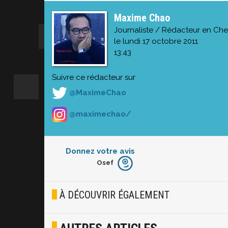
Maxime Chao
Journaliste / Rédacteur en Che
le lundi 17 octobre 2011
13:43
Suivre ce rédacteur sur
@MaximeChao
@maximechao/
Donnez votre avis
Osef
Furieux
Blasé
À DÉCOUVRIR ÉGALEMENT
Osef
Joyeux