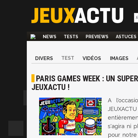
NEWS
TESTS
PREVIEWS
ASTUCES
TEST
DIVERS
VIDÉOS
IMAGES
PARIS GAMES WEEK : UN SUPE
JEUXACTU !
A l'occas
JEUXACTU 
entièremen
s'agira ni
pour notre