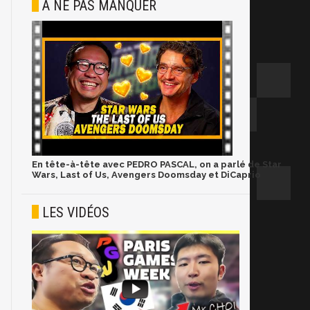
À NE PAS MANQUER
En tête-à-tête avec PEDRO PASCAL, on a parlé de Star
Wars, Last of Us, Avengers Doomsday et DiCaprio
LES VIDÉOS