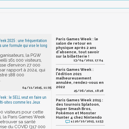
Paris Games Week : le
eek 2025 : une fréquentation
salon de retour en
s une formule qui vise le long
physique après 2 ans
d'absence, tout savoir
rganisateurs, la PGW
sur la billetterie !
illi 161 000 visiteurs,
13/04/2022, 17:04
sse d’environ 27 000
ar rapport à 2024, qui
Paris Games Week :
l'édition 2021
stré 188 000
malheureusement
.
annulée, rendez-vous en
2022
04/11/2025, 11:05
25/06/2021, 18:28
ek : le SELL veut en faire un
Paris Games Week 2015 :
ti-sites comme les Jeux
des tournois Splatoon,
Super Smash Bros,
0 visiteurs pour cette
Pokémon et Monster
4, la Paris Games Week
Hunter 4 chez Nintendo
retrouver sa santé
20/10/2015, 12:53
1 |
crise du COVID (317 000