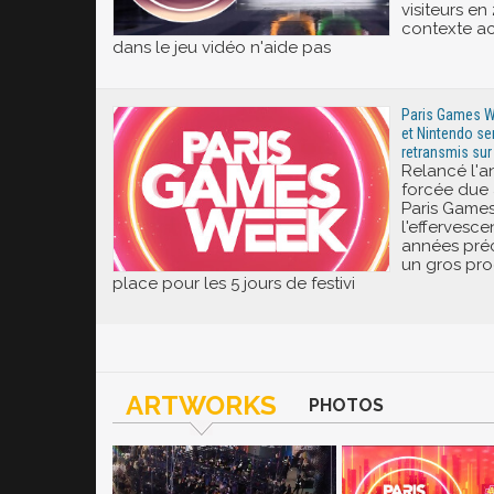
visiteurs en 
contexte a
dans le jeu vidéo n'aide pas
Paris Games We
et Nintendo ser
retransmis sur
Relancé l'a
forcée due 
Paris Games
l'effervesce
années préc
un gros pr
place pour les 5 jours de festivi
ARTWORKS
PHOTOS