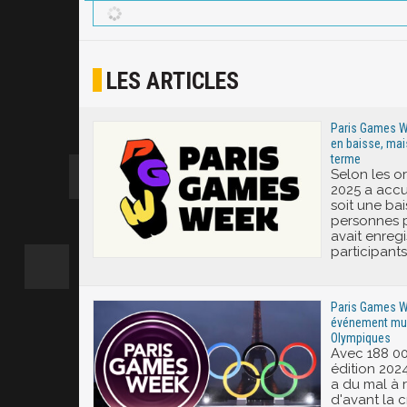
LES ARTICLES
Paris Games W
en baisse, mai
terme
Selon les o
2025 a accue
soit une bai
personnes p
avait enregi
participants
Paris Games We
événement mul
Olympiques
Avec 188 00
édition 202
a du mal à 
d'avant la 