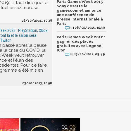
Paris Games Week 2015 :
2019). Il faut dire que le
Sony déserte la
ctuel assez morose
gamescom et annonce
une conférence de
presse internationale à
28/10/2024, 10:38
Paris
06/05/2015, 15:39
9 |
ek 2023 : PlayStation, Xbox
ont là et le salon sera
Paris Games Week 2012 :
 Twitch
gagner des places
n passé après la pause
gratuites avec Legend
à la crise du COVID, la
ICon
23/10/2012, 09:49
 Week veut retrouver
2 |
nce et l'élan des
édentes. Pour ce faire,
ogramme a été mis en
03/10/2023, 10:58