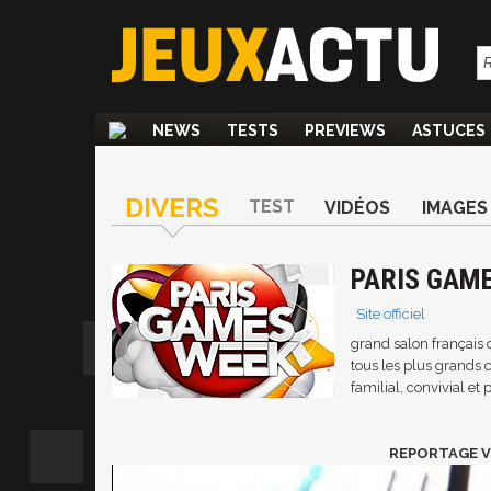
NEWS
TESTS
PREVIEWS
ASTUCES
DIVERS
TEST
VIDÉOS
IMAGES
PARIS GAM
Site officiel
grand salon français d
tous les plus grands c
familial, convivial et 
REPORTAGE V