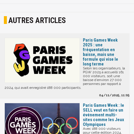
AUTRES ARTICLES
Paris Games Week
2025 : une
fréquentation en
baisse, mais une
formule qui vise le
long terme
Selon les organisateurs, la
PGW 2025 a accueilli 161
000 visiteurs, soit une
baisse d’environ 27 000
personnes par rapport à
2024, qui avait enregistré 188 000 participants.
04/11/2025, 11:05
Paris Games Week : le
SELL veut en faire un
événement multi-
sites comme les Jeux
Olympiques
Avec 188 000 visiteurs
pour cette édition 2024,