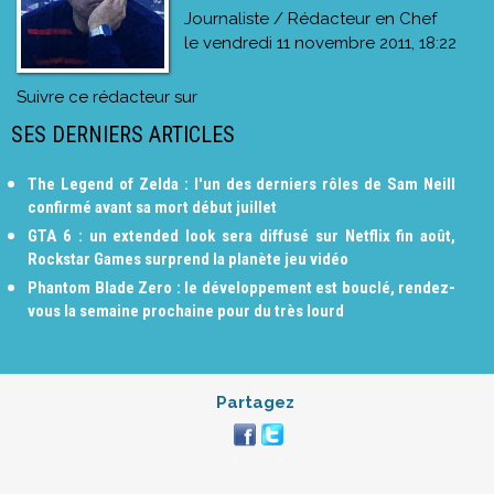
Journaliste / Rédacteur en Chef
le
vendredi 11 novembre 2011, 18:22
Suivre ce rédacteur sur
SES DERNIERS ARTICLES
The Legend of Zelda : l'un des derniers rôles de Sam Neill
confirmé avant sa mort début juillet
GTA 6 : un extended look sera diffusé sur Netflix fin août,
Rockstar Games surprend la planète jeu vidéo
Phantom Blade Zero : le développement est bouclé, rendez-
vous la semaine prochaine pour du très lourd
Partagez