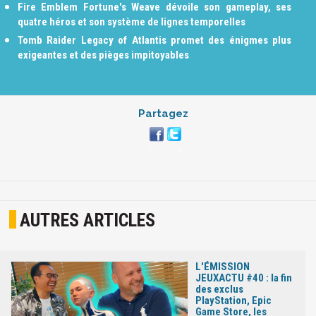
Fire Emblem Fortune's Weave dévoile son gameplay, ses
quatre héros et son système de lignes temporelles
Tomb Raider Legacy of Atlantis promet des énigmes plus
exigeantes et des pièges impitoyables
Partagez
AUTRES ARTICLES
L'ÉMISSION
JEUXACTU #40 : la fin
des exclus
PlayStation, Epic
Game Store, les