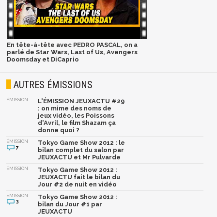
En tête-à-tête avec PEDRO PASCAL, on a
parlé de Star Wars, Last of Us, Avengers
Doomsday et DiCaprio
AUTRES ÉMISSIONS
ÉMISSION
L'ÉMISSION JEUXACTU #29
: on mime des noms de
jeux vidéo, les Poissons
d'Avril, le film Shazam ça
donne quoi ?
ÉMISSION
Tokyo Game Show 2012 : le
7
bilan complet du salon par
JEUXACTU et Mr Pulvarde
ÉMISSION
Tokyo Game Show 2012 :
JEUXACTU fait le bilan du
Jour #2 de nuit en vidéo
ÉMISSION
Tokyo Game Show 2012 :
3
bilan du Jour #1 par
JEUXACTU