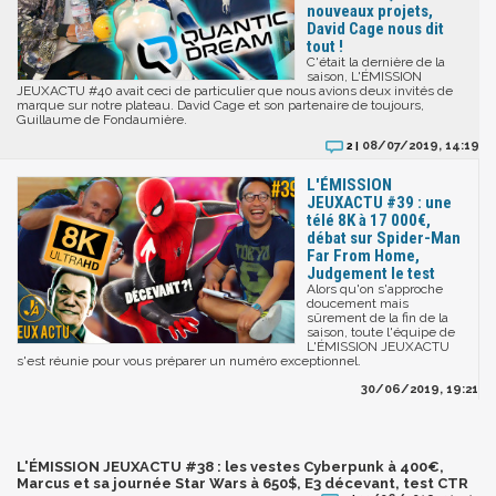
nouveaux projets,
David Cage nous dit
tout !
C'était la dernière de la
saison, L'ÉMISSION
JEUXACTU #40 avait ceci de particulier que nous avions deux invités de
marque sur notre plateau. David Cage et son partenaire de toujours,
Guillaume de Fondaumière.
08/07/2019, 14:19
2 |
L'ÉMISSION
JEUXACTU #39 : une
télé 8K à 17 000€,
débat sur Spider-Man
Far From Home,
Judgement le test
Alors qu'on s'approche
doucement mais
sûrement de la fin de la
saison, toute l'équipe de
L'ÉMISSION JEUXACTU
s'est réunie pour vous préparer un numéro exceptionnel.
30/06/2019, 19:21
L'ÉMISSION JEUXACTU #38 : les vestes Cyberpunk à 400€,
Marcus et sa journée Star Wars à 650$, E3 décevant, test CTR