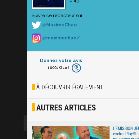
6:49
Suivre ce rédacteur sur
@MaximeChao
@maximechao/
Donnez votre avis
100%
Osef
Furieux
Blasé
À DÉCOUVRIR ÉGALEMENT
Osef
AUTRES ARTICLES
Joyeux
Excité
L'ÉMISSION JEU
exclus PlaySta