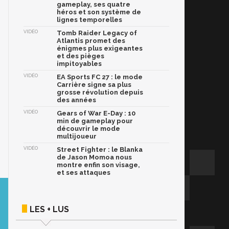
gameplay, ses quatre
héros et son système de
lignes temporelles
VIDÉO
Tomb Raider Legacy of
Atlantis promet des
énigmes plus exigeantes
et des pièges
impitoyables
VIDÉO
EA Sports FC 27 : le mode
Carrière signe sa plus
grosse révolution depuis
des années
VIDÉO
Gears of War E-Day : 10
min de gameplay pour
découvrir le mode
multijoueur
VIDÉO
Street Fighter : le Blanka
de Jason Momoa nous
montre enfin son visage,
et ses attaques
LES + LUS