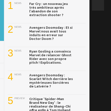
1
NEWS
Far Cry : un nouveau jeu
très ambitieux après
l'abandon de son
extraction shooter ?
2
NEWS
Avengers Doomsday : Et si
Marvel nous avait tous
induits en erreur sur
Doctor Doom ?
3
NEWS
Ryan Gosling a convaincu
Marvel de relancer Ghost
Rider avec son propre
pitch ! Explications.
4
NEWS
Avengers Doomsday :
Scarlet Witch derrière les
mystérieuses Sorcières
de Latvérie ?
5
PREVIEW
Critique 'Spider-Man
Brand New Day' : le
réalisateur de Shang-Chi
offre enfin à Tom Holland