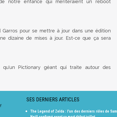
de notre enfance qui mériteraient un reboot
d Garros pour se mettre à jour dans une édition
e dizaine de mises à jour. Est-ce que ça sera
 qu'un Pictionary géant qui traite autour des
SES DERNIERS ARTICLES
f
The Legend of Zelda : l'un des derniers rôles de Sam
Neill confirmé avant sa mort début juillet