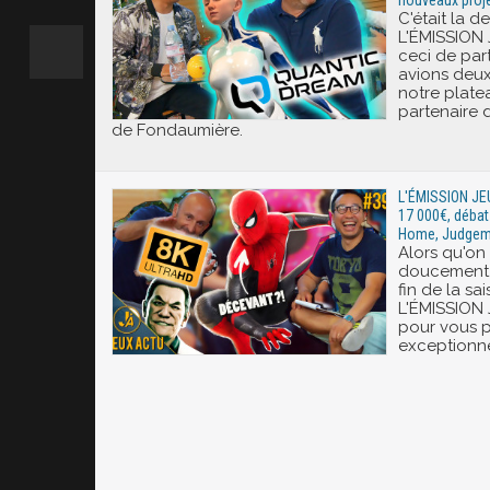
nouveaux proje
C'était la d
L'ÉMISSION
ceci de par
avions deux
notre plate
partenaire 
de Fondaumière.
L'ÉMISSION JE
17 000€, débat
Home, Judgeme
Alors qu'on
doucement 
fin de la sa
L'ÉMISSION 
pour vous 
exceptionne