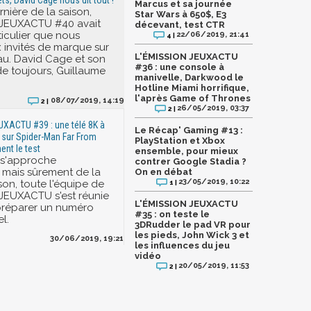
ts, David Cage nous dit tout !
Marcus et sa journée
ernière de la saison,
Star Wars à 650$, E3
 JEUXACTU #40 avait
décevant, test CTR
ticulier que nous
22/06/2019, 21:41
4 |
 invités de marque sur
L'ÉMISSION JEUXACTU
au. David Cage et son
#36 : une console à
de toujours, Guillaume
manivelle, Darkwood le
Hotline Miami horrifique,
l'après Game of Thrones
08/07/2019, 14:19
2 |
26/05/2019, 03:37
2 |
UXACTU #39 : une télé 8K à
Le Récap' Gaming #13 :
 sur Spider-Man Far From
PlayStation et Xbox
nt le test
ensemble, pour mieux
 s'approche
contrer Google Stadia ?
mais sûrement de la
On en débat
23/05/2019, 10:22
ison, toute l'équipe de
1 |
JEUXACTU s'est réunie
L'ÉMISSION JEUXACTU
préparer un numéro
#35 : on teste le
l.
3DRudder le pad VR pour
les pieds, John Wick 3 et
30/06/2019, 19:21
les influences du jeu
vidéo
20/05/2019, 11:53
2 |