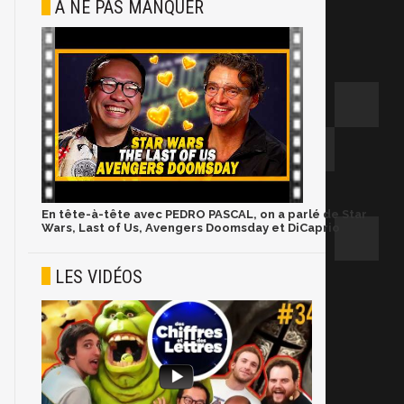
À NE PAS MANQUER
En tête-à-tête avec PEDRO PASCAL, on a parlé de Star
Wars, Last of Us, Avengers Doomsday et DiCaprio
LES VIDÉOS