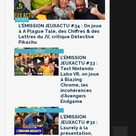
L'ÉMISSION JEUXACTU #34 : On joue
à A Plague Tale, des Chiffres & des
Lettres du JV, critique Détective
Pikachu
L'ÉMISSION
JEUXACTU #33 :
Test Nintendo
Labo VR, on joue
à Blazing
Chrome, les
incohérences
d'Avengers
Endgame
L'ÉMISSION
JEUXACTU #32 :
Laurely à la
présentation,