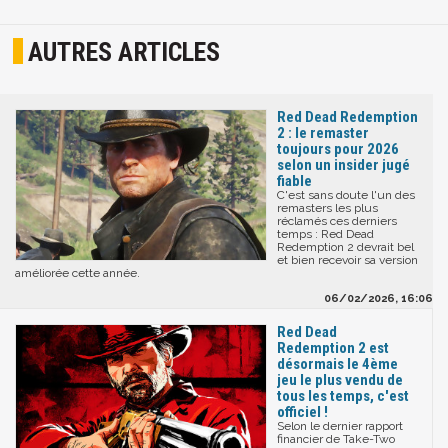
AUTRES ARTICLES
Red Dead Redemption
2 : le remaster
toujours pour 2026
selon un insider jugé
fiable
C'est sans doute l'un des
remasters les plus
réclamés ces derniers
temps : Red Dead
Redemption 2 devrait bel
et bien recevoir sa version
améliorée cette année.
06/02/2026, 16:06
Red Dead
Redemption 2 est
désormais le 4ème
jeu le plus vendu de
tous les temps, c'est
officiel !
Selon le dernier rapport
financier de Take-Two