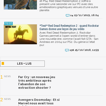
et PS4, Red Dead Redemption 2 s’offre à
présent une seconde vie sur PC avec des
améliorations graphiques venues d’une autre
planète.
15/11/2019, 16:04
14
*Test* Red Dead Redemption 2 : quand Rockstar
Games donne une leçon de jeu vidéo
Avec Red Dead Redemption 2, Rockstar
Games permet à l'open world d'entrer dans
une nouvelle ère, comme l'avait fait GTA : San
Andreas en 2004 sur PS2. Du génie à l'état
pur.
25/10/2018, 12:59
136
LES + LUS
1
NEWS
Far Cry : un nouveau jeu
très ambitieux après
l'abandon de son
extraction shooter ?
2
NEWS
Avengers Doomsday : Et si
Marvel nous avait tous