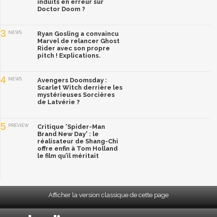
induits en erreur sur
Doctor Doom ?
3
NEWS
Ryan Gosling a convaincu
Marvel de relancer Ghost
Rider avec son propre
pitch ! Explications.
4
NEWS
Avengers Doomsday :
Scarlet Witch derrière les
mystérieuses Sorcières
de Latvérie ?
5
PREVIEW
Critique 'Spider-Man
Brand New Day' : le
réalisateur de Shang-Chi
offre enfin à Tom Holland
le film qu’il méritait
Afficher la version classique de cette page