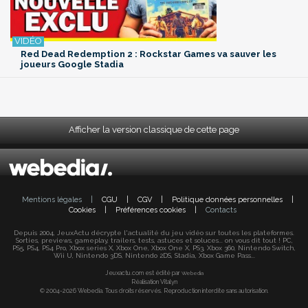
Red Dead Redemption 2 : Rockstar Games va sauver les
joueurs Google Stadia
Afficher la version classique de cette page
Mentions légales
|
CGU
|
CGV
|
Politique données personnelles
|
Cookies
|
Préférences cookies
|
Contacts
Depuis 2004, JeuxActu décrypte l'actualité du jeu vidéo sur toutes les plateformes.
Sorties, previews, gameplay, trailers, tests, astuces et soluces... on vous dit tout ! PC,
PS5, PS4, PS4 Pro, Xbox series X, Xbox One, Xbox One X, PS3, Xbox 360, Nintendo Switch,
Wii U, Nintendo 3DS, Nintendo 2DS, Stadia, Xbox Game Pass...
Jeuxactu.com est édité par
Webedia
Réalisation Vitalyn
© 2004-2026 Webedia. Tous droits réservés. Reproduction interdite sans autorisation.