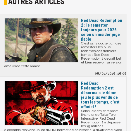
AUTRES ARTICLES
Red Dead Redemption
2 : le remaster
toujours pour 2026
selon un insider jugé
fiable
C'est sans doute l'un des
remasters les plus
réclamés ces derniers
temps : Red Dead
Redemption 2 devrait bel
et bien recevoir sa version
améliorée cette année.
06/02/2026, 16:06
Red Dead
Redemption 2 est
désormais le 4ème
jeu le plus vendu de
tous les temps, c'est
officiel !
Selon le dernier rapport
financier de Take-Two
Interactive, Red Dead
Redemption 2 a dépassé
les 79 millions
d’exemplaires vendus, ce qui lui permet de se hisser à la quatrième place