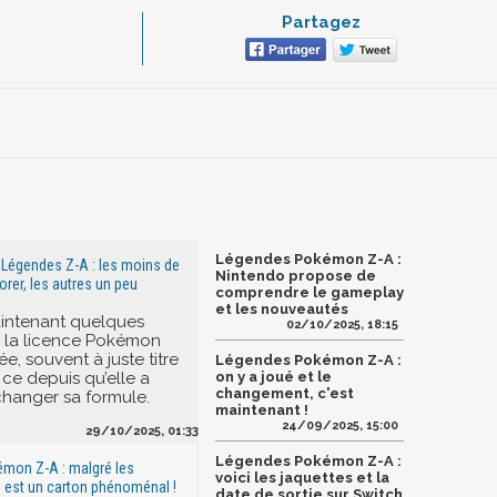
Partagez
Légendes Pokémon Z-A :
Légendes Z-A : les moins de
Nintendo propose de
orer, les autres un peu
comprendre le gameplay
et les nouveautés
aintenant quelques
02/10/2025, 18:15
 la licence Pokémon
, souvent à juste titre
Légendes Pokémon Z-A :
t ce depuis qu’elle a
on y a joué et le
changement, c'est
hanger sa formule.
maintenant !
24/09/2025, 15:00
29/10/2025, 01:33
Légendes Pokémon Z-A :
mon Z-A : malgré les
voici les jaquettes et la
eu est un carton phénoménal !
date de sortie sur Switch