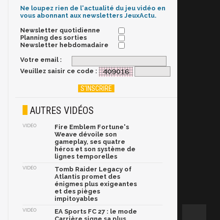
Ne loupez rien de l'actualité du jeu vidéo en
vous abonnant aux newsletters JeuxActu.
Newsletter quotidienne
Planning des sorties
Newsletter hebdomadaire
Votre email :
Veuillez saisir ce code :
AUTRES VIDÉOS
VIDÉO
Fire Emblem Fortune's
Weave dévoile son
gameplay, ses quatre
héros et son système de
lignes temporelles
VIDÉO
Tomb Raider Legacy of
Atlantis promet des
énigmes plus exigeantes
et des pièges
impitoyables
VIDÉO
EA Sports FC 27 : le mode
Carrière signe sa plus