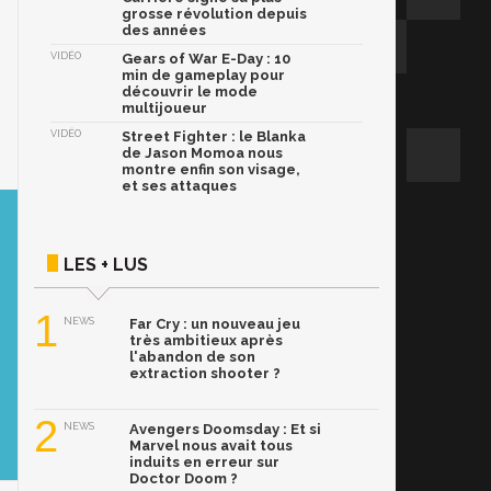
grosse révolution depuis
des années
VIDÉO
Gears of War E-Day : 10
min de gameplay pour
découvrir le mode
multijoueur
VIDÉO
Street Fighter : le Blanka
de Jason Momoa nous
montre enfin son visage,
et ses attaques
LES + LUS
1
NEWS
Far Cry : un nouveau jeu
très ambitieux après
l'abandon de son
extraction shooter ?
2
NEWS
Avengers Doomsday : Et si
Marvel nous avait tous
induits en erreur sur
Doctor Doom ?