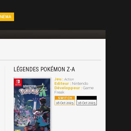
INÉMA
LÉGENDES POKÉMON Z-A
Jeu :
Action
Editeur :
Nintendo
Développeur :
Game
Freak
16 Oct 2025
16 Oct 2025