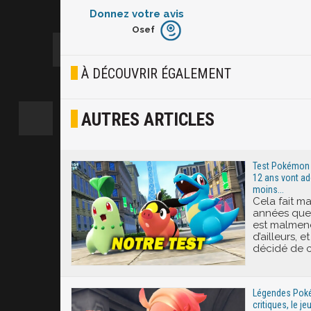
Donnez votre avis
Osef
Furieux
Blasé
À DÉCOUVRIR ÉGALEMENT
Osef
AUTRES ARTICLES
Joyeux
Excité
Test Pokémon 
12 ans vont ad
moins...
Cela fait m
années que
est malmenée
d’ailleurs, e
décidé de c
Légendes Poké
critiques, le j