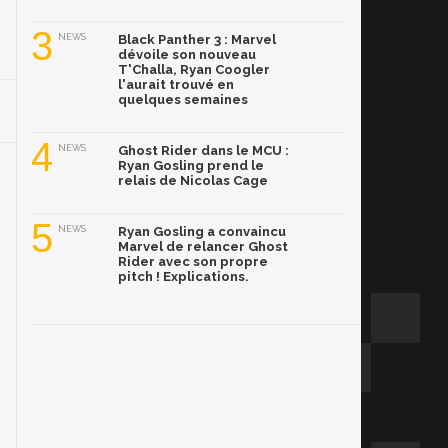
3
NEWS
Black Panther 3 : Marvel
dévoile son nouveau
T'Challa, Ryan Coogler
l'aurait trouvé en
quelques semaines
4
NEWS
Ghost Rider dans le MCU :
Ryan Gosling prend le
relais de Nicolas Cage
5
NEWS
Ryan Gosling a convaincu
Marvel de relancer Ghost
Rider avec son propre
pitch ! Explications.