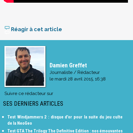
Réagir à cet article
Damien Greffet
Journaliste / Rédacteur
le
mardi 28 avril 2015, 16:38
Suivre ce rédacteur sur
SES DERNIERS ARTICLES
Test Windjammers 2 : disque d'or pour la suite du jeu culte
de la NeoGeo
Test GTA The Trilogy The Definitive Edition : nos émouvantes