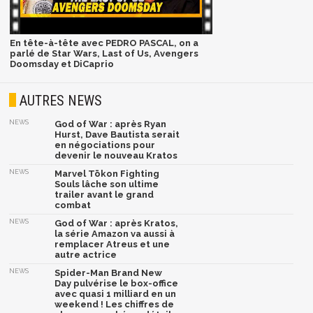
En tête-à-tête avec PEDRO PASCAL, on a
parlé de Star Wars, Last of Us, Avengers
Doomsday et DiCaprio
AUTRES NEWS
NEWS
God of War : après Ryan
Hurst, Dave Bautista serait
en négociations pour
devenir le nouveau Kratos
NEWS
Marvel Tōkon Fighting
Souls lâche son ultime
trailer avant le grand
combat
NEWS
God of War : après Kratos,
la série Amazon va aussi à
remplacer Atreus et une
autre actrice
NEWS
Spider-Man Brand New
Day pulvérise le box-office
avec quasi 1 milliard en un
weekend ! Les chiffres de