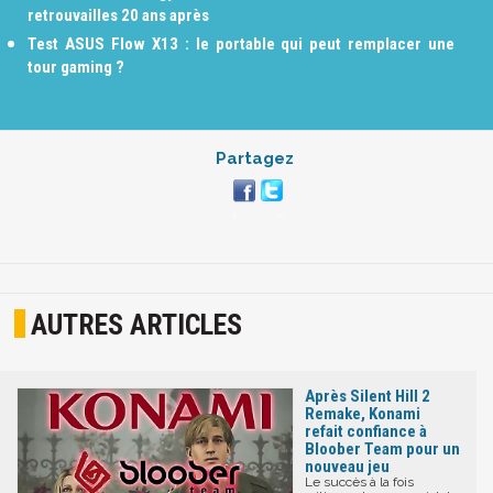
retrouvailles 20 ans après
Test ASUS Flow X13 : le portable qui peut remplacer une
tour gaming ?
Partagez
AUTRES ARTICLES
Après Silent Hill 2
Remake, Konami
refait confiance à
Bloober Team pour un
nouveau jeu
Le succès à la fois