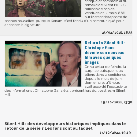
critique et commercial du
remake de Silent Hill 2 (2
millions de copies
vendues en 2 mois, 86%
sur Metacritic) apporte de
bonnes nouvelles, puisque Konami s'est fendu d'un communiqué pour
annoncer la signature
25/02/2025, 18:35
Return to Silent Hill :
Christope Gans
dévoile son nouveau
film avec quelques
images
On va éviter de feindre la
surprise puisque nous
étions dans la confidence
depuis le mois de juin
dernier lorsqu'il nous
avait accordé l'exclusivité
des informations : Christophe Gans était présent lors du livestream Silent
Hill
19/10/2022, 23:38
Silent Hill : des développeurs historiques impliqués dans le
retour de la série ? Les fans sont au taquet
17/10/2022, 19:19