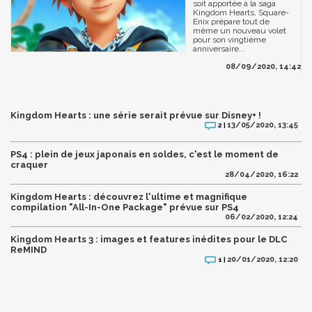
soit apportée à la saga
Kingdom Hearts, Square-
Enix prépare tout de
même un nouveau volet
pour son vingtième
anniversaire...
08/09/2020, 14:42
Kingdom Hearts : une série serait prévue sur Disney+ !
13/05/2020, 13:45
2 |
PS4 : plein de jeux japonais en soldes, c'est le moment de
craquer
28/04/2020, 16:22
Kingdom Hearts : découvrez l'ultime et magnifique
compilation "All-In-One Package" prévue sur PS4
06/02/2020, 12:24
Kingdom Hearts 3 : images et features inédites pour le DLC
ReMIND
20/01/2020, 12:20
1 |