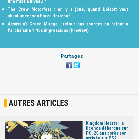
une mise à niveau ?
The Crew Motorfest : on y a joué, quand Ubisoft veut
absolument son Forza Horizon !
Assassin’s Creed Mirage : retour aux sources ou retour à
l'archaïsme ? Nos impressions (Preview)
Partagez
AUTRES ARTICLES
Kingdom Hearts : la
licence débarque sur
PC, 20 ans après son
arrivée sur PS2