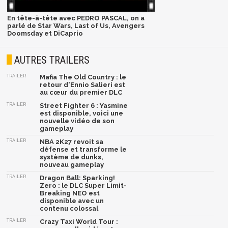
En tête-à-tête avec PEDRO PASCAL, on a
parlé de Star Wars, Last of Us, Avengers
Doomsday et DiCaprio
AUTRES TRAILERS
TRAILER
Mafia The Old Country : le
retour d'Ennio Salieri est
au cœur du premier DLC
TRAILER
Street Fighter 6 : Yasmine
est disponible, voici une
nouvelle vidéo de son
gameplay
TRAILER
NBA 2K27 revoit sa
défense et transforme le
système de dunks,
nouveau gameplay
TRAILER
Dragon Ball: Sparking!
Zero : le DLC Super Limit-
Breaking NEO est
disponible avec un
contenu colossal
TRAILER
Crazy Taxi World Tour :