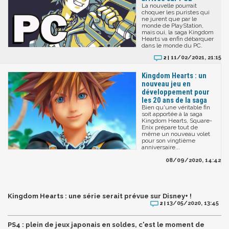
La nouvelle pourrait
choquer les puristes qui
ne jurent que par le
monde de PlayStation,
mais oui, la saga Kingdom
Hearts va enfin débarquer
dans le monde du PC.
11/02/2021, 21:15
2 |
Kingdom Hearts : un
nouveau jeu en
développement pour
les 20 ans de la saga
Bien qu'une véritable fin
soit apportée à la saga
Kingdom Hearts, Square-
Enix prépare tout de
même un nouveau volet
pour son vingtième
anniversaire...
08/09/2020, 14:42
Kingdom Hearts : une série serait prévue sur Disney+ !
13/05/2020, 13:45
2 |
PS4 : plein de jeux japonais en soldes, c'est le moment de