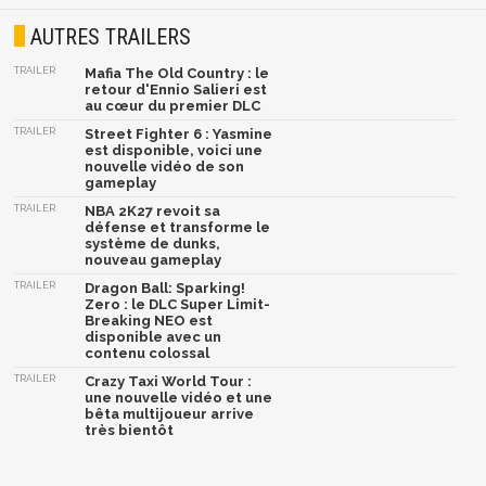
AUTRES TRAILERS
TRAILER
Mafia The Old Country : le
retour d'Ennio Salieri est
au cœur du premier DLC
TRAILER
Street Fighter 6 : Yasmine
est disponible, voici une
nouvelle vidéo de son
gameplay
TRAILER
NBA 2K27 revoit sa
défense et transforme le
système de dunks,
nouveau gameplay
TRAILER
Dragon Ball: Sparking!
Zero : le DLC Super Limit-
Breaking NEO est
disponible avec un
contenu colossal
TRAILER
Crazy Taxi World Tour :
une nouvelle vidéo et une
bêta multijoueur arrive
très bientôt