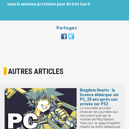
vous la semaine prochaine pour du très lourd
Partagez
AUTRES ARTICLES
Kingdom Hearts : la
licence débarque sur
PC, 20 ans après son
arrivée sur PS2
La nouvelle pourrait
choquer les puristes qui
ne jurent que par le
monde de PlayStation,
mais oui, la saga Kingdom
Hearts va enfin débarquer