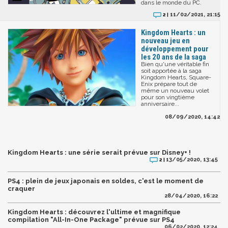
dans le monde du PC.
11/02/2021, 21:15
2 |
Kingdom Hearts : un
nouveau jeu en
développement pour
les 20 ans de la saga
Bien qu'une véritable fin
soit apportée à la saga
Kingdom Hearts, Square-
Enix prépare tout de
même un nouveau volet
pour son vingtième
anniversaire...
08/09/2020, 14:42
Kingdom Hearts : une série serait prévue sur Disney+ !
13/05/2020, 13:45
2 |
PS4 : plein de jeux japonais en soldes, c'est le moment de
craquer
28/04/2020, 16:22
Kingdom Hearts : découvrez l'ultime et magnifique
compilation "All-In-One Package" prévue sur PS4
06/02/2020, 12:24