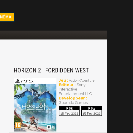
INÉMA
HORIZON 2 : FORBIDDEN WEST
Jeu :
Action/Aventure
Editeur :
Sony
Interactive
Entertainment LLC
Développeur :
Guerrilla Games
18 Fév 2022
18 Fév 2022