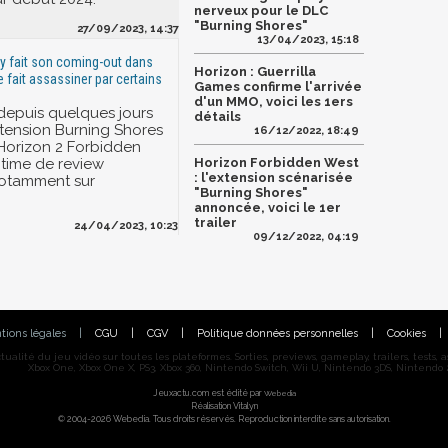
nerveux pour le DLC
"Burning Shores"
27/09/2023, 14:37
13/04/2023, 15:18
oy fait son coming-out dans
Horizon : Guerrilla
se fait assassiner par certains
Games confirme l'arrivée
d'un MMO, voici les 1ers
depuis quelques jours
détails
extension Burning Shores
16/12/2022, 18:49
 Horizon 2 Forbidden
Horizon Forbidden West
ctime de review
: l'extension scénarisée
otamment sur
"Burning Shores"
annoncée, voici le 1er
trailer
24/04/2023, 10:23
09/12/2022, 04:19
tions légales
|
CGU
|
CGV
|
Politique données personnelles
|
Cookies
|
alité du jeu vidéo sur toutes les plateformes. Sorties, previews, gameplay, trailers, tests, astu
Xbox One, Xbox One X, PS3, Xbox 360, Nintendo Switch, Wii U, Nintendo 3DS, Nintendo 2
Jeuxactu.com est édité par
Webedia
Réalisation Vitalyn
© 2004-2026 Webedia. Tous droits réservés. Reproduction interdite sans autorisation.