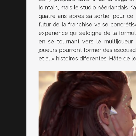
lointain, mais le studio néerlandais n
quatre ans après sa sortie, pour ce p
futur de la franchise va se concréti
expérience qui s’éloigne de la formu
en se tournant vers le multijoueur
joueurs pourront former des escoua
et aux histoires diférentes. Hâte de le 