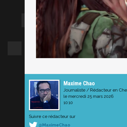
Maxime Chao
Journaliste / Rédacteur en Che
le mercredi 25 mars 2026
10:10
Suivre ce rédacteur sur
@MaximeChao