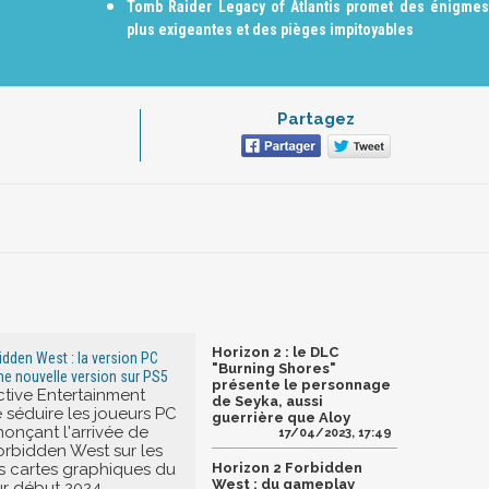
Tomb Raider Legacy of Atlantis promet des énigmes
plus exigeantes et des pièges impitoyables
Partagez
Horizon 2 : le DLC
idden West : la version PC
"Burning Shores"
ne nouvelle version sur PS5
présente le personnage
ctive Entertainment
de Seyka, aussi
 séduire les joueurs PC
guerrière que Aloy
onçant l'arrivée de
17/04/2023, 17:49
orbidden West sur les
s cartes graphiques du
Horizon 2 Forbidden
West : du gameplay
r début 2024.