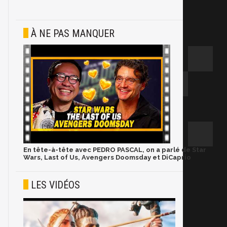
À NE PAS MANQUER
En tête-à-tête avec PEDRO PASCAL, on a parlé de Star
Wars, Last of Us, Avengers Doomsday et DiCaprio
LES VIDÉOS