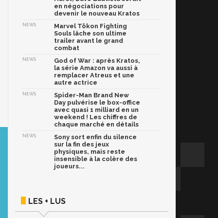
en négociations pour
devenir le nouveau Kratos
NEWS
Marvel Tōkon Fighting
Souls lâche son ultime
trailer avant le grand
combat
NEWS
God of War : après Kratos,
la série Amazon va aussi à
remplacer Atreus et une
autre actrice
NEWS
Spider-Man Brand New
Day pulvérise le box-office
avec quasi 1 milliard en un
weekend ! Les chiffres de
chaque marché en détails
NEWS
Sony sort enfin du silence
sur la fin des jeux
physiques, mais reste
insensible à la colère des
joueurs...
LES + LUS