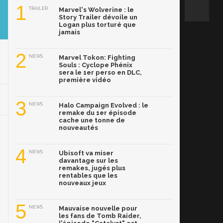
1
TRAILER
Marvel's Wolverine : le
Story Trailer dévoile un
Logan plus torturé que
jamais
2
NEWS
Marvel Tokon: Fighting
Souls : Cyclope Phénix
sera le 1er perso en DLC,
première vidéo
3
NEWS
Halo Campaign Evolved : le
remake du 1er épisode
cache une tonne de
nouveautés
4
NEWS
Ubisoft va miser
davantage sur les
remakes, jugés plus
rentables que les
nouveaux jeux
5
NEWS
Mauvaise nouvelle pour
les fans de Tomb Raider,