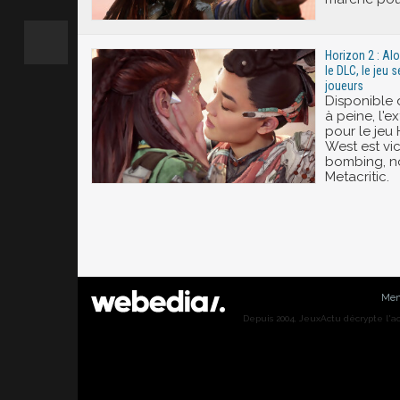
Horizon 2 : Al
le DLC, le jeu 
joueurs
Disponible 
à peine, l'
pour le jeu
West est vi
bombing, n
Metacritic.
Men
Depuis 2004, JeuxActu décrypte l'actu