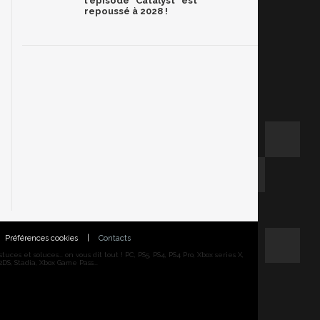
l'épisode "Catalyst" est
repoussé à 2028 !
Préférences cookies
|
Contacts
ces et soluces... on vous dit tout ! PC, PS5, PS4, PS4 Pro, Xbox series X,
DS, Stadia, Xbox Game Pass...