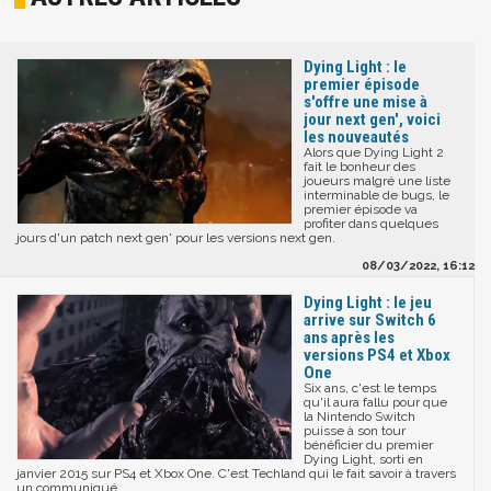
Dying Light : le
premier épisode
s'offre une mise à
jour next gen', voici
les nouveautés
Alors que Dying Light 2
fait le bonheur des
joueurs malgré une liste
interminable de bugs, le
premier épisode va
profiter dans quelques
jours d'un patch next gen' pour les versions next gen.
08/03/2022, 16:12
Dying Light : le jeu
arrive sur Switch 6
ans après les
versions PS4 et Xbox
One
Six ans, c'est le temps
qu'il aura fallu pour que
la Nintendo Switch
puisse à son tour
bénéficier du premier
Dying Light, sorti en
janvier 2015 sur PS4 et Xbox One. C'est Techland qui le fait savoir à travers
un communiqué.