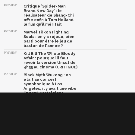
PREVIEW
Critique 'Spider-Man
Brand New Day' : le
réalisateur de Shang-Chi
offre enfin à Tom Holland
le film qu’il méritait
PREVIEW
Marvel Tōkon Fighting
Souls : on y a rejoué, bien
parti pour être le jeu de
baston de l'année ?
PREVIEW
Kill Bill The Whole Bloody
Affair : pourquoi il faut
revoir la version Uncut de
4h35 au cinéma (CRITIQUE)
PREVIEW
Black Myth Wukong : on
était au concert
symphonique à Los
Angeles, il y avait une vibe
E3 2026 nostalgique
PREVIEW
Dragon Ball Xenoverse 3 :
vie étudiante, exploration
et combat, nos
impressions sur le jeu