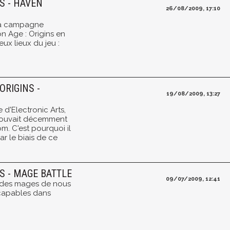
S - HAVEN
26/08/2009, 17:10
 la campagne
n Age : Origins en
ux lieux du jeu :
ORIGINS -
19/08/2009, 13:27
 d'Electronic Arts,
pouvait décemment
. C'est pourquoi il
ar le biais de ce
S - MAGE BATTLE
09/07/2009, 12:41
r des mages de nous
 capables dans