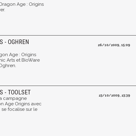
Dragon Age : Origins
er.
NS - OGHREN
26/10/2009, 15:09
gon Age : Origins
nic Arts et BioWare
Oghren.
S - TOOLSET
23/10/2009, 23:39
 sa campagne
n Age Origins avec
se focalise sur le