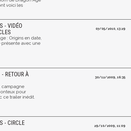
e nom de Dragon Age
t voici les
S - VIDÉO
07/05/2010, 13:29
CLES
e : Origins en date,
 présente avec une
 - RETOUR À
30/12/2009, 16:35
sa campagne
honteux pour
ce trailer inédit.
S - CIRCLE
29/10/2009, 11:09