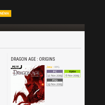
INÉMA
DRAGON AGE : ORIGINS
Jeu :
RPG
12 Nov 2009
6 Nov 2009
19 Nov 2009