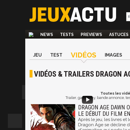
NEWS
TESTS
PREVIEWS
ASTUCES
VIDÉOS
JEU
TEST
IMAGES
VIDÉOS & TRAILERS DRAGON AG
Toutes les vidé
Trailer, gameplay, bande annonce, tes
DRAGON AGE DAWN OF
LE DÉBUT DU FILM E
Après le jeu, les livres et 
Dragon Age se décline d