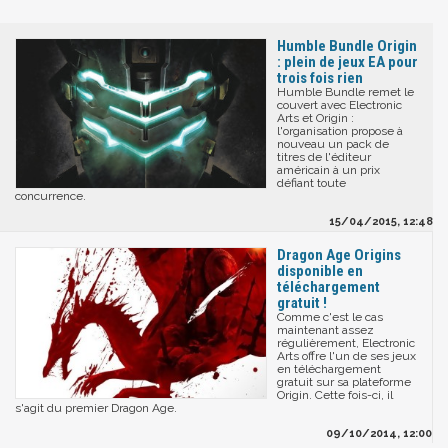
Humble Bundle Origin
: plein de jeux EA pour
trois fois rien
Humble Bundle remet le
couvert avec Electronic
Arts et Origin :
l'organisation propose à
nouveau un pack de
titres de l'éditeur
américain à un prix
défiant toute
concurrence.
15/04/2015, 12:48
Dragon Age Origins
disponible en
téléchargement
gratuit !
Comme c'est le cas
maintenant assez
régulièrement, Electronic
Arts offre l'un de ses jeux
en téléchargement
gratuit sur sa plateforme
Origin. Cette fois-ci, il
s'agit du premier Dragon Age.
09/10/2014, 12:00