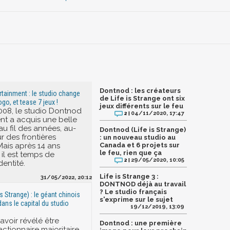
Dontnod : les créateurs
ainment : le studio change
de Life is Strange ont six
go, et tease 7 jeux !
jeux différents sur le feu
08, le studio Dontnod
04/11/2020, 17:47
2 |
nt a acquis une belle
 fil des années, au-
Dontnod (Life is Strange)
r des frontières
: un nouveau studio au
Mais après 14 ans
Canada et 6 projets sur
le feu, rien que ça
 il est temps de
29/05/2020, 10:05
2 |
entité.
Life is Strange 3 :
31/05/2022, 20:12
DONTNOD déjà au travail
? Le studio français
s Strange) : le géant chinois
s'exprime sur le sujet
ans le capital du studio
19/12/2019, 13:09
avoir révélé être
Dontnod : une première
ctionnaire majoritaire