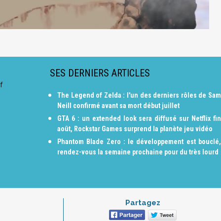
SES DERNIERS ARTICLES
f
The Legend of Zelda : l'un des derniers rôles de Sam
Neill confirmé avant sa mort début juillet
GTA 6 : un extended look sera diffusé sur Netflix fin
août, Rockstar Games surprend la planète jeu vidéo
Phantom Blade Zero : le développement est bouclé,
rendez-vous la semaine prochaine pour du très lourd
Partagez