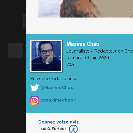
Maxime Chao
Journaliste / Rédacteur en Che
le mardi 16 juin 2026
7:15
Suivre ce rédacteur sur
@MaximeChao
@maximechao/
Donnez votre avis
100%
Furieux
Furieux