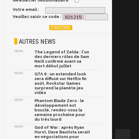
Newsletter hebdomadaire
Votre email :
Veuillez saisir ce code :
AUTRES NEWS
NEWS
The Legend of Zelda : l'un
des derniers rôles de Sam
Neill confirmé avant sa
mort début juillet
NEWS
GTA 6 : un extended look
sera diffusé sur Netflix fin
août, Rockstar Games
surprend la planète jeu
vidéo
NEWS
Phantom Blade Zero : le
développement est
bouclé, rendez-vous la
semaine prochaine pour
du très lourd
NEWS
God of War : après Ryan
Hurst, Dave Bautista serait
en négociations pour