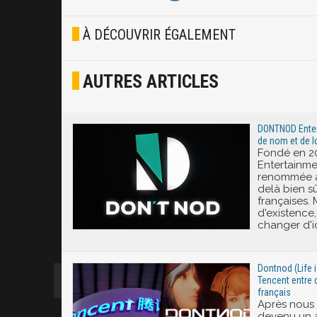
Blasé
À DÉCOUVRIR ÉGALEMENT
Osef
AUTRES ARTICLES
Joyeux
Excité
DONTNOD Entert
de nom et de lo
Fondé en 20
Entertainme
renommée au
delà bien sû
françaises. 
d'existence,
changer d'id
Dontnod (Life i
Tencent entre d
français
Après nous 
devenu un a