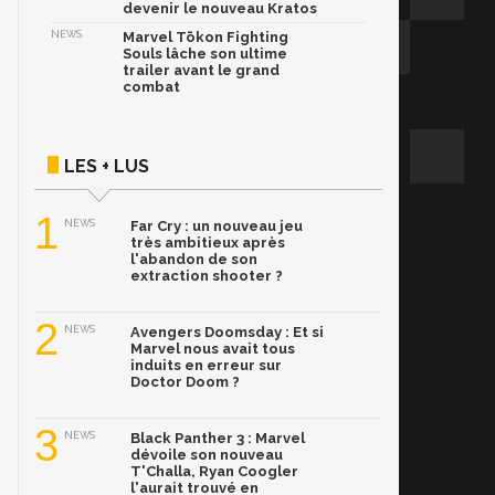
devenir le nouveau Kratos
NEWS
Marvel Tōkon Fighting
Souls lâche son ultime
trailer avant le grand
combat
LES + LUS
1
NEWS
Far Cry : un nouveau jeu
très ambitieux après
l'abandon de son
extraction shooter ?
2
NEWS
Avengers Doomsday : Et si
Marvel nous avait tous
induits en erreur sur
Doctor Doom ?
3
NEWS
Black Panther 3 : Marvel
dévoile son nouveau
T'Challa, Ryan Coogler
l'aurait trouvé en