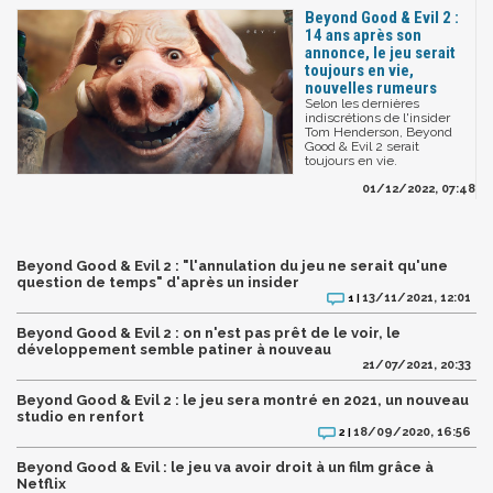
Beyond Good & Evil 2 :
14 ans après son
annonce, le jeu serait
toujours en vie,
nouvelles rumeurs
Selon les dernières
indiscrétions de l'insider
Tom Henderson, Beyond
Good & Evil 2 serait
toujours en vie.
01/12/2022, 07:48
Beyond Good & Evil 2 : "l'annulation du jeu ne serait qu'une
question de temps" d'après un insider
13/11/2021, 12:01
1 |
Beyond Good & Evil 2 : on n'est pas prêt de le voir, le
développement semble patiner à nouveau
21/07/2021, 20:33
Beyond Good & Evil 2 : le jeu sera montré en 2021, un nouveau
studio en renfort
18/09/2020, 16:56
2 |
Beyond Good & Evil : le jeu va avoir droit à un film grâce à
Netflix