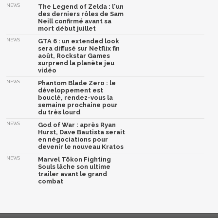
NEWS
The Legend of Zelda : l'un
des derniers rôles de Sam
Neill confirmé avant sa
mort début juillet
NEWS
GTA 6 : un extended look
sera diffusé sur Netflix fin
août, Rockstar Games
surprend la planète jeu
vidéo
NEWS
Phantom Blade Zero : le
développement est
bouclé, rendez-vous la
semaine prochaine pour
du très lourd
NEWS
God of War : après Ryan
Hurst, Dave Bautista serait
en négociations pour
devenir le nouveau Kratos
NEWS
Marvel Tōkon Fighting
Souls lâche son ultime
trailer avant le grand
combat