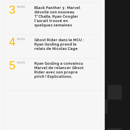
3
NEWS
Black Panther 3 : Marvel
dévoile son nouveau
T'Challa, Ryan Coogler
l'aurait trouvé en
quelques semaines
4
NEWS
Ghost Rider dans le MCU :
Ryan Gosling prend le
relais de Nicolas Cage
5
NEWS
Ryan Gosling a convaincu
Marvel de relancer Ghost
Rider avec son propre
pitch ! Explications.