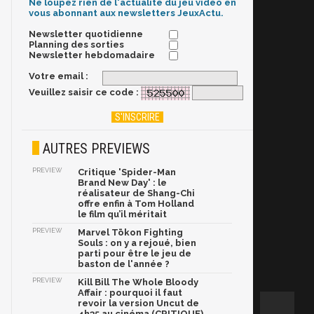
Ne loupez rien de l'actualité du jeu vidéo en
vous abonnant aux newsletters JeuxActu.
Newsletter quotidienne
Planning des sorties
Newsletter hebdomadaire
Votre email :
Veuillez saisir ce code :
AUTRES PREVIEWS
PREVIEW
Critique 'Spider-Man
Brand New Day' : le
réalisateur de Shang-Chi
offre enfin à Tom Holland
le film qu’il méritait
PREVIEW
Marvel Tōkon Fighting
Souls : on y a rejoué, bien
parti pour être le jeu de
baston de l'année ?
PREVIEW
Kill Bill The Whole Bloody
Affair : pourquoi il faut
revoir la version Uncut de
4h35 au cinéma (CRITIQUE)