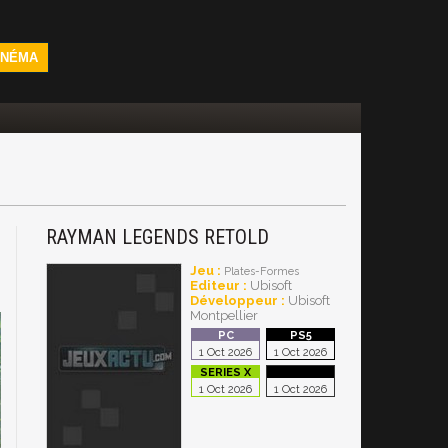
INÉMA
RAYMAN LEGENDS RETOLD
Jeu :
Plates-Formes
Editeur :
Ubisoft
Développeur :
Ubisoft
Montpellier
1 Oct 2026
1 Oct 2026
1 Oct 2026
1 Oct 2026