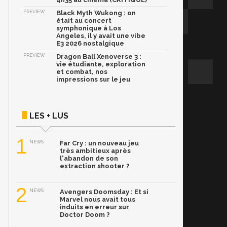
PREVIEW
Black Myth Wukong : on
était au concert
symphonique à Los
Angeles, il y avait une vibe
E3 2026 nostalgique
PREVIEW
Dragon Ball Xenoverse 3 :
vie étudiante, exploration
et combat, nos
impressions sur le jeu
LES + LUS
1
NEWS
Far Cry : un nouveau jeu
très ambitieux après
l'abandon de son
extraction shooter ?
2
NEWS
Avengers Doomsday : Et si
Marvel nous avait tous
induits en erreur sur
Doctor Doom ?