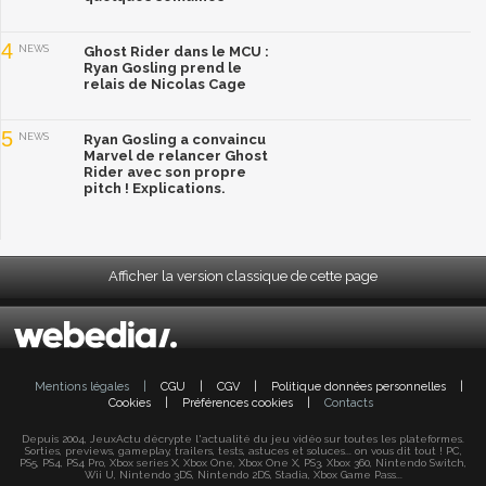
4
NEWS
Ghost Rider dans le MCU :
Ryan Gosling prend le
relais de Nicolas Cage
5
NEWS
Ryan Gosling a convaincu
Marvel de relancer Ghost
Rider avec son propre
pitch ! Explications.
Afficher la version classique de cette page
Mentions légales
|
CGU
|
CGV
|
Politique données personnelles
|
Cookies
|
Préférences cookies
|
Contacts
Depuis 2004, JeuxActu décrypte l'actualité du jeu vidéo sur toutes les plateformes.
Sorties, previews, gameplay, trailers, tests, astuces et soluces... on vous dit tout ! PC,
PS5, PS4, PS4 Pro, Xbox series X, Xbox One, Xbox One X, PS3, Xbox 360, Nintendo Switch,
Wii U, Nintendo 3DS, Nintendo 2DS, Stadia, Xbox Game Pass...