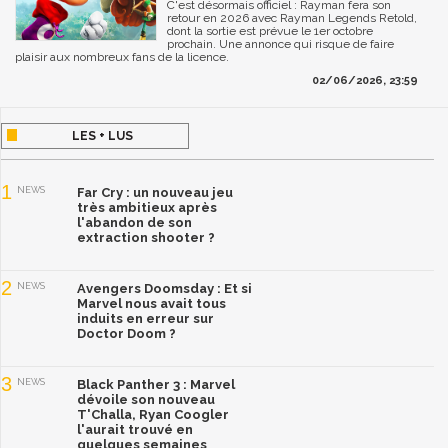
C'est désormais officiel : Rayman fera son
retour en 2026 avec Rayman Legends Retold,
dont la sortie est prévue le 1er octobre
prochain. Une annonce qui risque de faire
plaisir aux nombreux fans de la licence.
02/06/2026, 23:59
LES + LUS
1
NEWS
Far Cry : un nouveau jeu
très ambitieux après
l'abandon de son
extraction shooter ?
2
NEWS
Avengers Doomsday : Et si
Marvel nous avait tous
induits en erreur sur
Doctor Doom ?
3
NEWS
Black Panther 3 : Marvel
dévoile son nouveau
T'Challa, Ryan Coogler
l'aurait trouvé en
quelques semaines