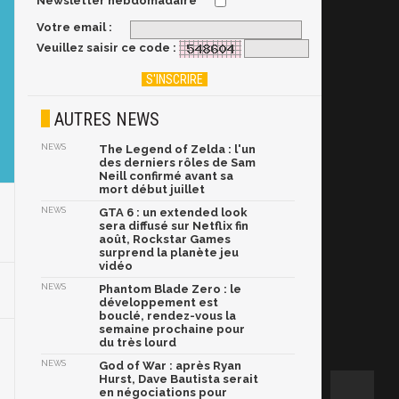
Newsletter hebdomadaire
Votre email :
Veuillez saisir ce code :
AUTRES NEWS
NEWS
The Legend of Zelda : l'un
des derniers rôles de Sam
Neill confirmé avant sa
mort début juillet
NEWS
GTA 6 : un extended look
sera diffusé sur Netflix fin
août, Rockstar Games
surprend la planète jeu
vidéo
NEWS
Phantom Blade Zero : le
développement est
bouclé, rendez-vous la
semaine prochaine pour
du très lourd
NEWS
God of War : après Ryan
Hurst, Dave Bautista serait
en négociations pour