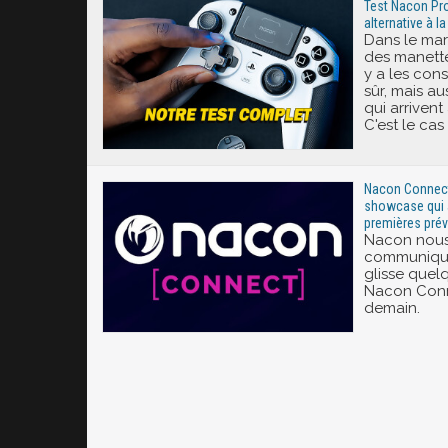
Test Nacon Pro
alternative à 
Dans le mar
des manette
y a les cons
sûr, mais au
qui arrivent 
C'est le ca
Nacon Connect 
showcase qui a
premières pré
Nacon nous 
communiqué 
glisse quelq
Nacon Conne
demain.