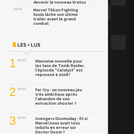
devenir le nouveau Kratos
NEWS
Marvel Tōkon Fighting
Souls lâche son ultime
trailer avant le grand
combat
LES + LUS
1
NEWS
Mauvaise nouvelle pour
les fans de Tomb Raider,
l'épisode "Catalyst" est
repoussé à 2028 !
2
NEWS
Far Cry : un nouveau jeu
très ambitieux après
l'abandon de son
extraction shooter ?
3
NEWS
Avengers Doomsday : Et si
Marvel nous avait tous
induits en erreur sur
Doctor Doom ?