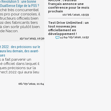
NACON : l'éditeur
 Revolution 5 : une bonne
français annonce une
la DualSense Edge de la PS5 ?
conférence pour le mois
ché très concurrentiel
prochain
s pro pour consoles, il
10/06/2020, 19:59
tructeurs officiels bien
ssi des fabricants tiers
Test Drive Unlimited : un
à s'en sortir plutôt bien.
tout nouveau jeu
officiellement en
s de Nacon.
développement !
04/03/2020, 12:57
1 |
23/12/2023, 10:30
2022 : des précisions sur le
ura lieu demain, des avant-
vues
a fait parvenir un
officiel dans lequel il
ues précisions sur la
ct 2022 qui aura lieu
06/07/2022, 11:04