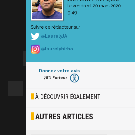
le vendredi 20 mars 2020
9:49
Suivre ce rédacteur sur
@LaurelyJA
@laurelybirba
Donnez votre avis
78%
Furieux
Furieux
Blasé
À DÉCOUVRIR ÉGALEMENT
Osef
AUTRES ARTICLES
Joyeux
Excité