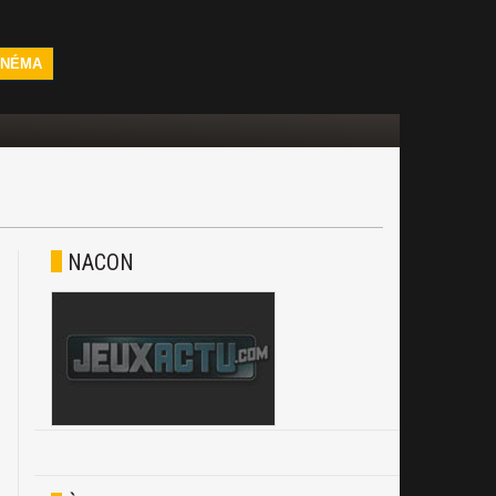
INÉMA
NACON