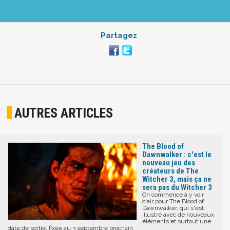
Partagez
AUTRES ARTICLES
The Blood of
Dawnwalker : c'est le
nouveau jeu des
créateurs de The
Witcher 3, mais ça ne
sera pas du Witcher 3
On commence à y voir
clair pour The Blood of
Dawnwalker, qui s'est
illustré avec de nouveaux
éléments et surtout une
date de sortie, fixée au 3 septembre prochain.