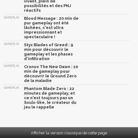
vivant, plein de
possibilités et des PNJ
réactifs
GAMEPLAY
Blood Message : 20 min de
pur gameplay ont été
lâchées, c'est ultra
impressionnant et
spectaculaire !
GAMEPLAY
Styx Blades of Greed : 9
min pour découvrir le
gameplay et les phases
d'infiltration
GAMEPLAY
Cronos The New Dawn : 10
min de gameplay pour
découvrir le Ground Zero
de la maladie
GAMEPLAY
Phantom Blade Zero : 22
minutes de gameplay, et
ce n'est toujours pas un
Souls-like, le créateur du
jeu le rappelle
Afficher la version classique de cette page