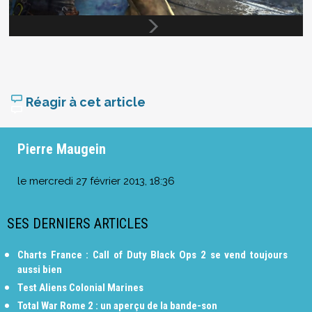
Réagir à cet article
Pierre Maugein
le
mercredi 27 février 2013, 18:36
SES DERNIERS ARTICLES
Charts France : Call of Duty Black Ops 2 se vend toujours
aussi bien
Test Aliens Colonial Marines
Total War Rome 2 : un aperçu de la bande-son