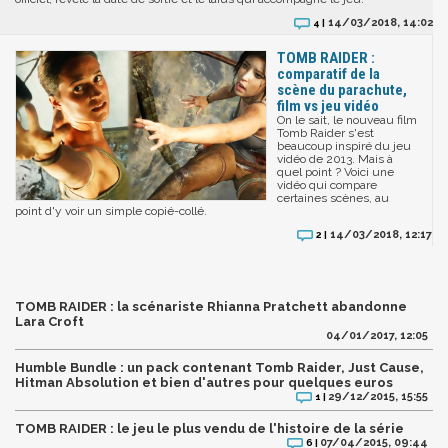
14/03/2018, 14:02
4 |
TOMB RAIDER :
comparatif de la
scène du parachute,
film vs jeu vidéo
On le sait, le nouveau film
Tomb Raider s'est
beaucoup inspiré du jeu
vidéo de 2013. Mais à
quel point ? Voici une
vidéo qui compare
certaines scènes, au
point d'y voir un simple copié-collé.
14/03/2018, 12:17
2 |
TOMB RAIDER : la scénariste Rhianna Pratchett abandonne
Lara Croft
04/01/2017, 12:05
Humble Bundle : un pack contenant Tomb Raider, Just Cause,
Hitman Absolution et bien d'autres pour quelques euros
29/12/2015, 15:55
1 |
TOMB RAIDER : le jeu le plus vendu de l'histoire de la série
07/04/2015, 09:44
6 |