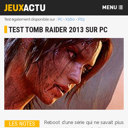
Test également disponible sur :
PC
-
X360
-
PS3
TEST TOMB RAIDER 2013 SUR PC
Reboot d'une série qui ne savait plus
LES NOTES