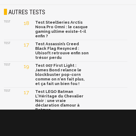
AUTRES TESTS
TEST
18
Test SteelSeries Arctis
Nova Pro Omni : le casque
gaming ultime existe-t-il
enfin ?
TEST
17
Test Assassin’s Creed
Black Flag Resynced :
Ubisoft retrouve enfin son
trésor perdu
TEST
19
Test 007 First Light :
James Bond relance le
blockbuster pop-corn
comme on n'en fait plus,
et ça fait un bien fou !
TEST
17
Test LEGO Batman
L'Héritage du Chevalier
Noir : une vraie
déclaration d’amour à
Batman
TEST
17
Test Forza Horizon 6 :
l'épisode le plus sugoi,
mais le moins surprenant
aussi