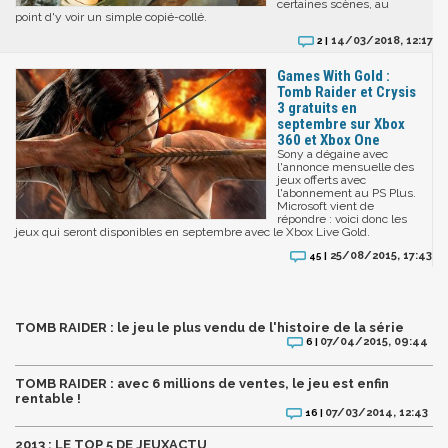
certaines scènes, au
point d'y voir un simple copié-collé.
14/03/2018, 12:17
2 |
Games With Gold :
Tomb Raider et Crysis
3 gratuits en
septembre sur Xbox
360 et Xbox One
Sony a dégaine avec
l'annonce mensuelle des
jeux offerts avec
l'abonnement au PS Plus.
Microsoft vient de
répondre : voici donc les
jeux qui seront disponibles en septembre avec le Xbox Live Gold.
25/08/2015, 17:43
45 |
TOMB RAIDER : le jeu le plus vendu de l'histoire de la série
07/04/2015, 09:44
6 |
TOMB RAIDER : avec 6 millions de ventes, le jeu est enfin
rentable !
07/03/2014, 12:43
16 |
2013 : LE TOP 5 DE JEUXACTU