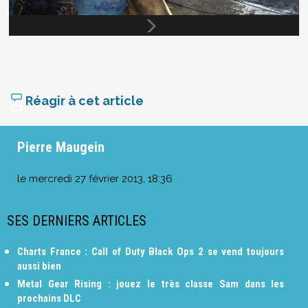
Réagir à cet article
Pierre Maugein
le
mercredi 27 février 2013, 18:36
SES DERNIERS ARTICLES
Charts France : Call of Duty Black Ops 2 se vend toujours
aussi bien
Metal Gear Rising : jouez le très classe Sam dans les
prochains DLC