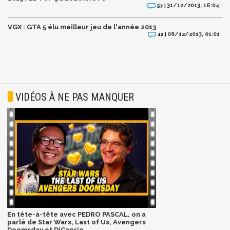
31/12/2013, 16:04
57 |
VGX : GTA 5 élu meilleur jeu de l'année 2013
08/12/2013, 01:01
12 |
VIDÉOS À NE PAS MANQUER
En tête-à-tête avec PEDRO PASCAL, on a
parlé de Star Wars, Last of Us, Avengers
Doomsday et DiCaprio