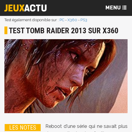
Test également disponible sur :
PC
-
X360
-
PS3
TEST TOMB RAIDER 2013 SUR X360
Reboot d'une série qui ne savait plus
LES NOTES