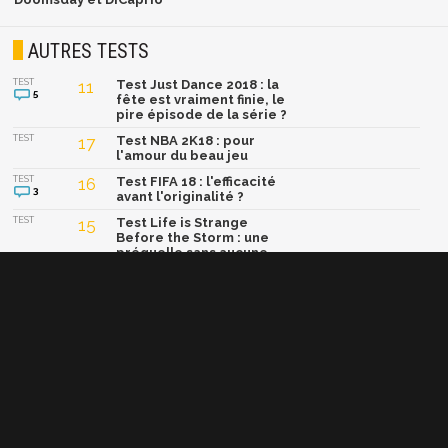
AUTRES TESTS
TEST
11
Test Just Dance 2018 : la
5
fête est vraiment finie, le
pire épisode de la série ?
TEST
17
Test NBA 2K18 : pour
l'amour du beau jeu
TEST
16
Test FIFA 18 : l'efficacité
3
avant l'originalité ?
TEST
15
Test Life is Strange
Before the Storm : une
préquelle sans aucune
séquelle ?
TEST
16
Test Skylanders
Imaginators : toujours le
must pour les enfants !
Afficher la version classique de cette page