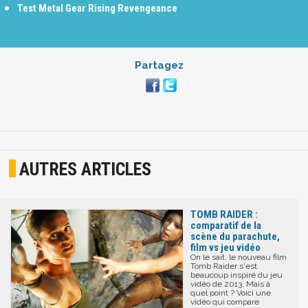
Test Metal Gear Rising Revengeance
Partagez
AUTRES ARTICLES
TOMB RAIDER :
comparatif de la
scène du parachute,
film vs jeu vidéo
On le sait, le nouveau film
Tomb Raider s'est
beaucoup inspiré du jeu
vidéo de 2013. Mais à
quel point ? Voici une
vidéo qui compare