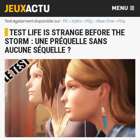
Test également disponible sur :
PC
-
X360
-
PS3
-
Xbox One
-
PS4
TEST LIFE IS STRANGE BEFORE THE
STORM : UNE PRÉQUELLE SANS
AUCUNE SÉQUELLE ?