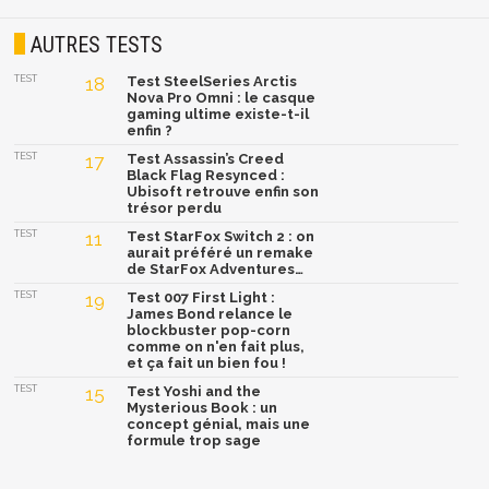
AUTRES TESTS
TEST
18
Test SteelSeries Arctis
Nova Pro Omni : le casque
gaming ultime existe-t-il
enfin ?
TEST
17
Test Assassin’s Creed
Black Flag Resynced :
Ubisoft retrouve enfin son
trésor perdu
TEST
11
Test StarFox Switch 2 : on
aurait préféré un remake
de StarFox Adventures…
TEST
19
Test 007 First Light :
James Bond relance le
blockbuster pop-corn
comme on n'en fait plus,
et ça fait un bien fou !
TEST
15
Test Yoshi and the
Mysterious Book : un
concept génial, mais une
formule trop sage