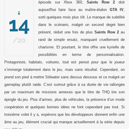
épisode sur Xbox 360,
Saints Row 2
doit
aujourd'hui faire face au maître-étalon
GTA IV
,
14
sorti quelques mois plus tôt. Le manque de subtilité
dans le scénario, malgré un second degré bien
présent, réduit une fois de plus
Saints Row 2
au
20
rand de simple ersatz, manquant cruellement de
charisme. Et pourtant, le titre offre une kyrielle de
possibilités en terme de personnalisation.
Protagoniste, habitats, voitures, tout est pensé pour que le joueur
s’immerge totalement dans le jeu, mais sans résultat. Cependant, on
prend son pied à mettre Stilwater sans dessus dessous et ce malgré un
gameplay plutôt raide. C’est surtout grâce à sa durée de vie rallongée
par un maximum de missions annexes que le titre de THQ tire son
épingle du jeu. Plus d’armes, plus de véhicules, la présence d’un mode
coopération et quelques bonnes idées ne font cependant pas tout. Si
troisième volet il y a, espérons que les développeurs donnent enfin une
âme au jeu, élément crucial qui manque actuellement à la série depuis