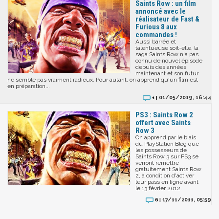
Saints Row : un film
annoncé avec le
réalisateur de Fast &
Furious 8 aux
commandes !
Aussi barrée et
talentueuse soit-elle, la
saga Saints Row n'a pas
connu de nouvel épisode
depuis des années
maintenant et son futur
ne semble pas vraiment radieux. Pour autant, on apprend qu'un film est
en préparation...
01/05/2019, 16:44
1 |
PS3 : Saints Row 2
offert avec Saints
Row 3
On apprend par le biais
du PlayStation Blog que
les possesseurs de
Saints Row 3 sur PS3 se
verront remettre
gratuitement Saints Row
2, à condition d'activer
leur pass en ligne avant
le 13 février 2012.
17/11/2011, 05:59
6 |