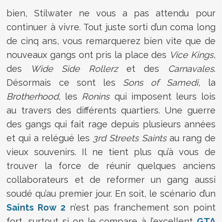
bien, Stilwater ne vous a pas attendu pour
continuer à vivre. Tout juste sorti d’un coma long
de cinq ans, vous remarquerez bien vite que de
nouveaux gangs ont pris la place des
Vice Kings
,
des
Wide Side Rollerz
et des
Carnavales
.
Désormais ce sont les
Sons of Samedi
, la
Brotherhood
, les
Ronins
qui imposent leurs lois
au travers des différents quartiers. Une guerre
des gangs qui fait rage depuis plusieurs années
et qui a relégué les
3rd Streets Saints
au rang de
vieux souvenirs. Il ne tient plus qu’à vous de
trouver la force de réunir quelques anciens
collaborateurs et de reformer un gang aussi
soudé qu’au premier jour. En soit, le scénario d’un
Saints Row 2
n’est pas franchement son point
fort, surtout si on le compare à l’excellent
GTA