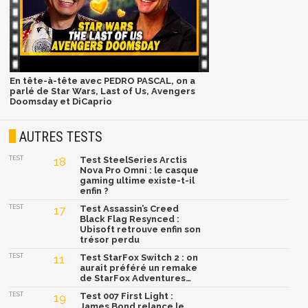
En tête-à-tête avec PEDRO PASCAL, on a
parlé de Star Wars, Last of Us, Avengers
Doomsday et DiCaprio
AUTRES TESTS
TEST
18
Test SteelSeries Arctis
Nova Pro Omni : le casque
gaming ultime existe-t-il
enfin ?
TEST
17
Test Assassin’s Creed
Black Flag Resynced :
Ubisoft retrouve enfin son
trésor perdu
TEST
11
Test StarFox Switch 2 : on
aurait préféré un remake
de StarFox Adventures…
TEST
19
Test 007 First Light :
James Bond relance le